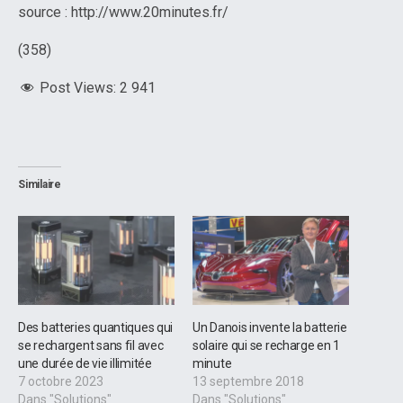
source : http://www.20minutes.fr/
(358)
Post Views:
2 941
Similaire
Des batteries quantiques qui
Un Danois invente la batterie
se rechargent sans fil avec
solaire qui se recharge en 1
une durée de vie illimitée
minute
7 octobre 2023
13 septembre 2018
Dans "Solutions"
Dans "Solutions"