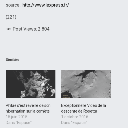
source :
http://www.lexpress.fr/
(221)
Post Views:
2 804
Similaire
Philae s’est réveillé de son
Exceptionnelle Video de la
hibernation sur la comète
descente de Rosetta
15 juin 2015
1 octobre 2016
Dans "Espace"
Dans "Espace"