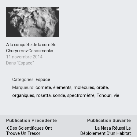
A la conquête de la comète
Churyumov Gerasimenko
11 novembre 2014
Dans "Espace"
Catégories:
Espace
Marqueurs:
comete
,
éléments
,
molécules
,
orbite
,
organiques
,
rosetta
,
sonde
,
spectromètre
,
Tchouri
,
vie
Publication Précédente
Publication Suivante
Des Scientifiques Ont
La Nasa Réussi Le
Trouvé Un Trésor
Déploiement D’un Habitat