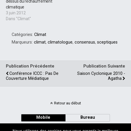
dessus du réchauffement
climatique
3 juin 2012
Dans "Climat"
Catégories:
Climat
Marqueurs:
climat
,
climatologue
,
consensus
,
sceptiques
Publication Précédente
Publication Suivante
Conférence ICCC : Pas De
Saison Cyclonique 2010 -
Couverture Médiatique
Agatha
Retour au début
Mobile
Bureau
Nous utilisons des cookies pour vous garantir la meilleure