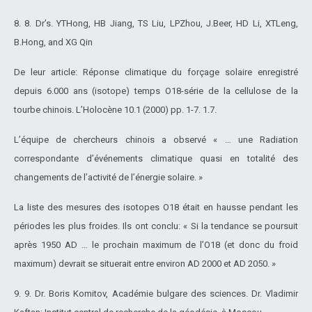
8. 8. Dr’s. YTHong, HB Jiang, TS Liu, LPZhou, J.Beer, HD Li, XTLeng,
B.Hong, and XG Qin
De leur article: Réponse climatique du forçage solaire enregistré
depuis 6.000 ans (isotope) temps O18-série de la cellulose de la
tourbe chinois. L’Holocène 10.1 (2000) pp. 1-7. 1.7.
L’équipe de chercheurs chinois a observé « … une Radiation
correspondante d’événements climatique quasi en totalité des
changements de l’activité de l’énergie solaire. »
La liste des mesures des isotopes O18 était en hausse pendant les
périodes les plus froides. Ils ont conclu: « Si la tendance se poursuit
après 1950 AD … le prochain maximum de l’O18 (et donc du froid
maximum) devrait se situerait entre environ AD 2000 et AD 2050. »
9. 9. Dr. Boris Komitov, Académie bulgare des sciences. Dr. Vladimir