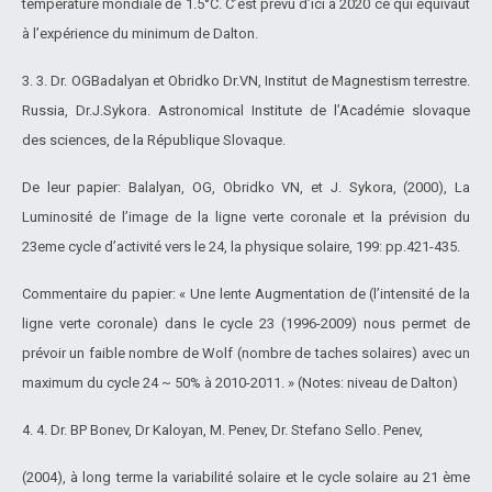
température mondiale de 1.5°C. C’est prévu d’ici à 2020 ce qui équivaut
à l’expérience du minimum de Dalton.
3. 3. Dr. OGBadalyan et Obridko Dr.VN, Institut de Magnestism terrestre.
Russia, Dr.J.Sykora. Astronomical Institute de l’Académie slovaque
des sciences, de la République Slovaque.
De leur papier: Balalyan, OG, Obridko VN, et J. Sykora, (2000), La
Luminosité de l’image de la ligne verte coronale et la prévision du
23eme cycle d’activité vers le 24, la physique solaire, 199: pp.421-435.
Commentaire du papier: « Une lente Augmentation de (l’intensité de la
ligne verte coronale) dans le cycle 23 (1996-2009) nous permet de
prévoir un faible nombre de Wolf (nombre de taches solaires) avec un
maximum du cycle 24 ~ 50% à 2010-2011. » (Notes: niveau de Dalton)
4. 4. Dr. BP Bonev, Dr Kaloyan, M. Penev, Dr. Stefano Sello. Penev,
(2004), à long terme la variabilité solaire et le cycle solaire au 21 ème