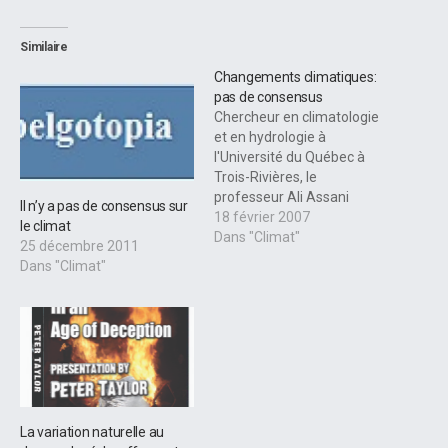
Similaire
Changements climatiques:
pas de consensus
Chercheur en climatologie
et en hydrologie à
l'Université du Québec à
Trois-Rivières, le
professeur Ali Assani
Il n’y a pas de consensus sur
affirme qu'il est faux de
18 février 2007
le climat
prétendre qu'il existe un
Dans "Climat"
25 décembre 2011
concensus scientifique au
Dans "Climat"
sujet de l'origine des
changements climatiques
en cours malgré les
conclusions auxquelles est
arrivé, vendredi 2 février, le
Groupe d'experts
intergouvernemental sur…
La variation naturelle au