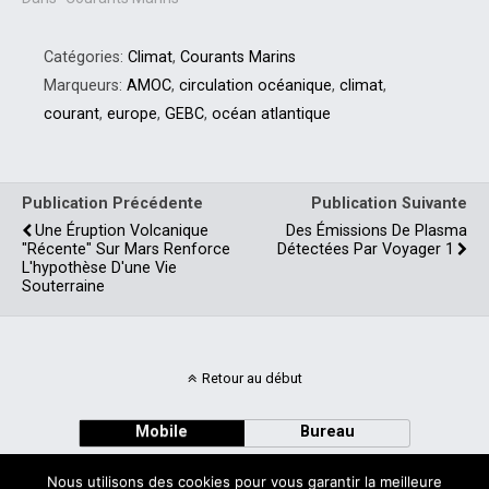
Catégories:
Climat
,
Courants Marins
Marqueurs:
AMOC
,
circulation océanique
,
climat
,
courant
,
europe
,
GEBC
,
océan atlantique
Publication Précédente
Publication Suivante
Une Éruption Volcanique
Des Émissions De Plasma
"récente" Sur Mars Renforce
Détectées Par Voyager 1
L'hypothèse D'une Vie
Souterraine
Retour au début
Mobile
Bureau
Nous utilisons des cookies pour vous garantir la meilleure