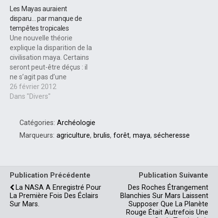
Les Mayas auraient
disparu… par manque de
tempêtes tropicales
Une nouvelle théorie
explique la disparition de la
civilisation maya. Certains
seront peut-être déçus : il
ne s’agit pas d’une
catastrophe majeure telle
26 février 2012
qu’une guerre, un
Dans "Divers"
tremblement de terre ou
des sécheresses répétées.
Catégories:
Archéologie
Les Mayas auraient bien
manqué d’eau dans les
Marqueurs:
agriculture
,
brulis
,
forêt
,
maya
,
sécheresse
basses terres du Yucatan
mais à cause d'une
diminution…
Publication Précédente
Publication Suivante
La NASA A Enregistré Pour
Des Roches Étrangement
La Première Fois Des Éclairs
Blanchies Sur Mars Laissent
Sur Mars.
Supposer Que La Planète
Rouge Était Autrefois Une