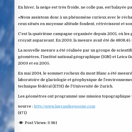
En hiver, la neige est très froide, ne colle pas, est balayée pa
«Nous assistons donc à un phénomène curieux avec le réchauf
ceux situés en moyenne altitude fondent, rétrécissent et so
C’est la quatrième campagne organisée depuis 2001, où les
croyait auparavant. En 2003, la mesure avait été de 4808,4
La nouvelle mesure a été réalisée par un groupe de scientifi
géomètres, l’Institut national géographique (IGN) et Leica 
2003 et en 2005.
En mai 2004, le sommet rocheux du mont Blanc a été mesuré à 
laboratoire de glaciologie et géophysique de l’environnement
technique fédéral (ETH) de l’Université de Zurich.
Les géomètres ont programmé une mission topographique tous
source :
http://www.lagrandeepoque.com
(471)
Post Views:
3 361