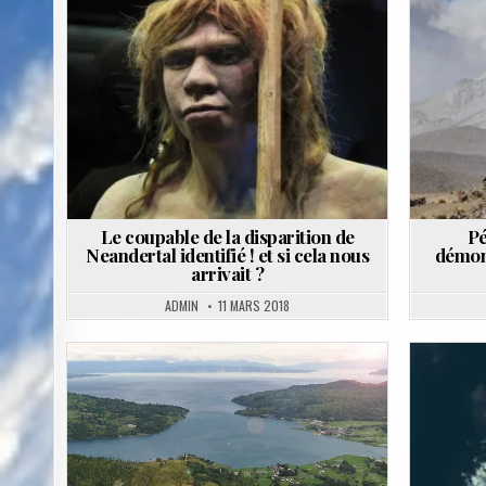
Posted
in
Le coupable de la disparition de
Pé
Neandertal identifié ! et si cela nous
démons
arrivait ?
ADMIN
11 MARS 2018
Posted
in