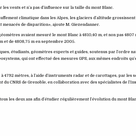
r les vents et n’a pas d’influence sur la taille du mont Blanc.
fement climatique dans les Alpes, les glaciers d’altitude grossissent
nt menacés de disparition», ajoute M. Giezendanner.
 géomètres avaient mesuré le mont Blanc à 4810,40 m, et non pas 4807
5 m et de 4808,75 m en septembre 2005.
ques, étudiants, géomètres experts et guides, soutenus par l’ordre na
Geosystems, qui ont effectué des mesures GPS, aux mêmes endroits qu’
4792 mètres, à l’aide d’instruments radar et de carottages, par les s
 du CNRS de Grenoble, en collaboration avec des spécialistes de l’Ins
 les deux ans afin d’étudier régulièrement l’évolution du mont Blan