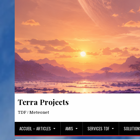
Skip
to
content
Terra Projects
TDF / Meteonet
ACCUEIL – ARTICLES
AMIS
SERVICES TDF
SOLUTION