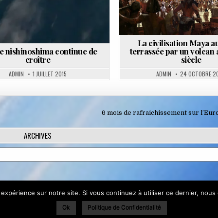
La civilisation Maya au
de nishinoshima continue de
terrassée par un volcan a
croître
siècle
ADMIN
1 JUILLET 2015
ADMIN
24 OCTOBRE 2
6 mois de rafraichissement sur l’Eur
ARCHIVES
utiliser ce site Web, vous acceptez leur utilisation.
 expérience sur notre site. Si vous continuez à utiliser ce dernier, nous
Ok
Politique de Confidentialité
 consultez :
Politique relative aux cookies
cts Anciennement La Terre du Futur - Copyright © 2003-2026 - Site sans 