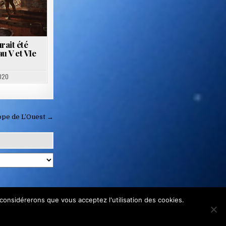
rait été
u V et VIe
020
ope de L’Ouest →
 considérerons que vous acceptez l'utilisation des cookies.
but lucratif