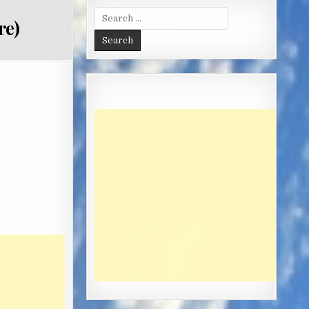
Search
re)
for: