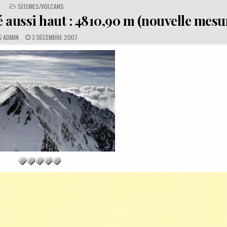
POSTED
SEISMES/VOLCANS
IN
é aussi haut : 4810,90 m (nouvelle mesu
A
P
ADMIN
3 DÉCEMBRE 2007
U
U
T
B
H
L
O
I
R
S
:
H
E
D
D
A
T
E
: