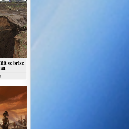
ift se brise
éan
8