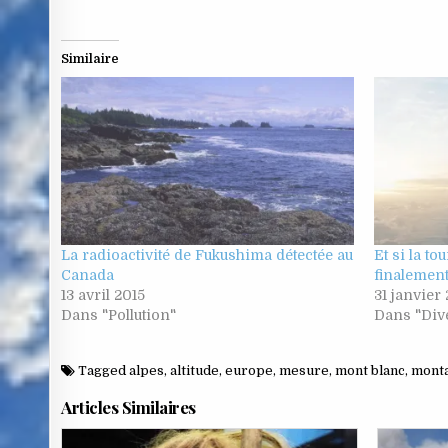
Similaire
La radioactivité de Fukushima détectée au
Et si la to
Canada
finalemen
13 avril 2015
31 janvier
Dans "Pollution"
Dans "Div
Tagged
alpes
,
altitude
,
europe
,
mesure
,
mont blanc
,
mont
Articles Similaires