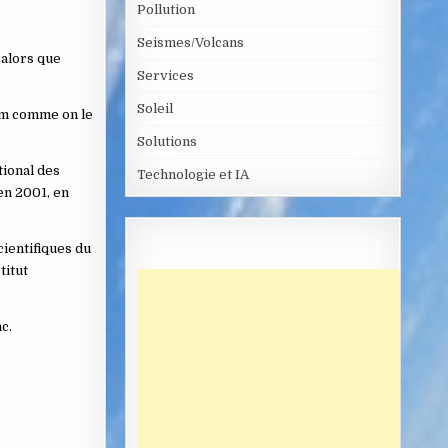
Pollution
Seismes/Volcans
 alors que
Services
Soleil
 m comme on le
Solutions
tional des
Technologie et IA
en 2001, en
cientifiques du
titut
c.