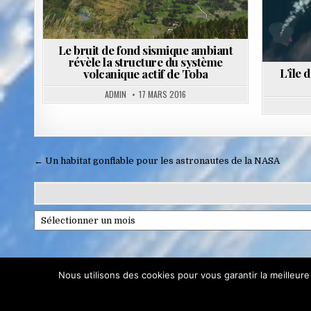
Le bruit de fond sismique ambiant
révèle la structure du système
L’île 
volcanique actif de Toba
ADMIN
17 MARS 2016
Navigation
← Un habitat gonflable pour les astronautes de la NASA
de
l’article
Archives
Confidentialité et cookies : ce site utilise des cookies. En continuant à 
Nous utilisons des cookies pour vous garantir la meilleure
Pour en savoir plus, notamment sur la façon de contrôler les cookies,
Terra Proje