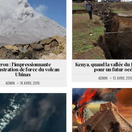
Posted
Posted
in
in
rou : l’impressionnante
Kenya, quand la vallée du R
tration de force du volcan
pour un futur oc
Ubinas
ADMIN
12 AVRIL 201
ADMIN
18 AVRIL 2015
Posted
Posted
in
in