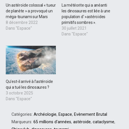
Un astéroïde colossal « tueur
La météorite qui a anéanti
de planète » a provoqué un
les dinosaures est liée à une
méga-tsunami sur Mars
population d' »astéroïdes
8 décembre 2022
primitifs sombres ».
Dans "Espace"
30 juillet 2021
Dans "Espace"
Qu’est-il arrivé à l’astéroïde
qui a tué les dinosaures ?
3 octobre 2025
Dans "Espace"
Catégories:
Archéologie
,
Espace
,
Evènement Brutal
Marqueurs:
65 millions d'années
,
astéroide
,
cataclysme
,