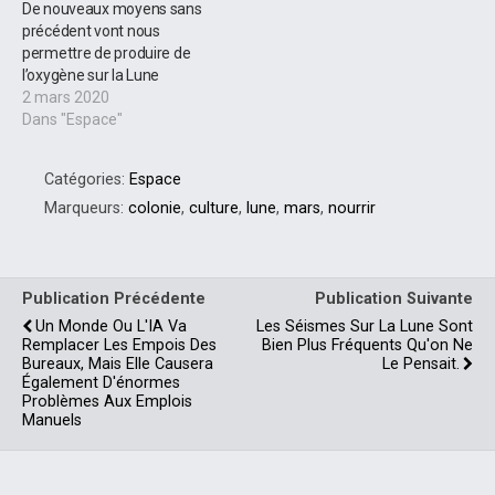
De nouveaux moyens sans
précédent vont nous
permettre de produire de
l’oxygène sur la Lune
2 mars 2020
Dans "Espace"
Catégories:
Espace
Marqueurs:
colonie
,
culture
,
lune
,
mars
,
nourrir
Publication Précédente
Publication Suivante
Un Monde Ou L'IA Va
Les Séismes Sur La Lune Sont
Remplacer Les Empois Des
Bien Plus Fréquents Qu'on Ne
Bureaux, Mais Elle Causera
Le Pensait.
Également D'énormes
Problèmes Aux Emplois
Manuels