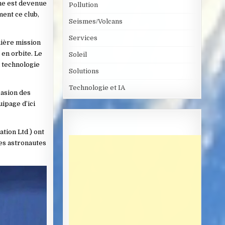
ine est devenue
Pollution
ment ce club,
Seismes/Volcans
Services
mière mission
 en orbite. Le
Soleil
a technologie
Solutions
Technologie et IA
casion des
ipage d’ici
tion Ltd ) ont
es astronautes