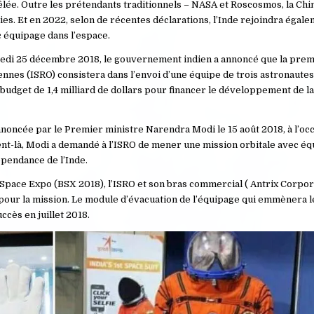
êlée. Outre les prétendants traditionnels – NASA et Roscosmos, la Ch
s. Et en 2022, selon de récentes déclarations, l’Inde rejoindra égale
 équipage dans l’espace.
ndredi 25 décembre 2018, le gouvernement indien a annoncé que la pre
ennes (ISRO) consistera dans l’envoi d’une équipe de trois astronautes
udget de 1,4 milliard de dollars pour financer le développement de l
nnoncée par le Premier ministre Narendra Modi le 15 août 2018, à l’oc
nt-là, Modi a demandé à l’ISRO de mener une mission orbitale avec équ
épendance de l’Inde.
u Space Expo (BSX 2018), l’ISRO et son bras commercial ( Antrix Corpora
pour la mission. Le module d’évacuation de l’équipage qui emmènera l
ccès en juillet 2018.