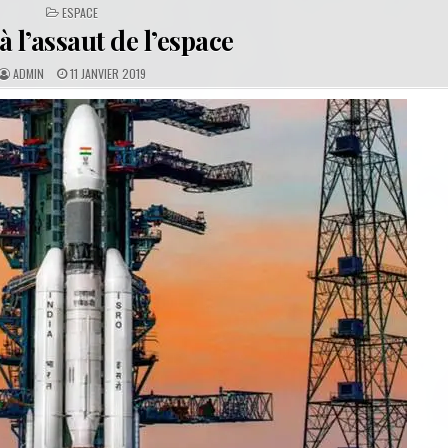
POSTED
ESPACE
IN
à l’assaut de l’espace
A
P
ADMIN
11 JANVIER 2019
U
U
T
B
H
L
O
I
R
S
:
H
E
D
D
A
T
E
: