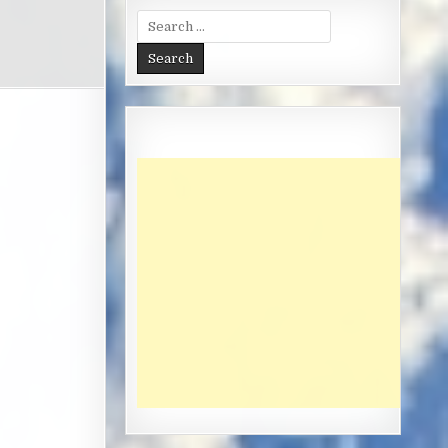
Search
for: