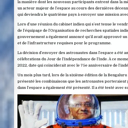
la manière dont les nouveaux participants entrent dans la m
un acteur majeur de l’espace au cours des dernières décennie
qui deviendra le quatrième pays à envoyer une mission avec
Lors d’une réunion du cabinet indien qui s’est tenue le ve
de l’équipage de l’Organisation de recherches spatiales indi
gouvernement a également annoncé qu’il avait approuvé un b
et de l’infrastructure requises pour le programme.
La décision d’envoyer des astronautes dans l’espace a été a
célébrations du Jour de l’Indépendance de l’Inde. À ce mome
2022, date qui coïnciderait avec le 75e anniversaire de l’ind
Un mois plus tard, lors de la sixième édition de la Bengalur
présenté les combinaisons que les astronautes porteraient 
dans l’espace a également été présenté. Il a été testé avec su