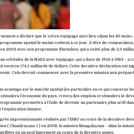
rnement a déclaré que le vol en équipage aura lieu «dans les 40 mois» 
e programme spatial le moins coûteux à ce jour. À titre de comparaison,
 en 2003 avec son programme Shenzhou, qui a coûté plus de 2,3 milliar
s orbitales de la NASA avec équipage, qui a duré de 1958 à 1963 – a c
t environ 174,5 milliards de dollars. Cette dernière déclaration est sig
avenir. Cela devrait commencer avec la première mission non préparé
 avantage sur le marché spatial (en particulier en ce qui concerne les
stimulera l’économie du pays, créera des emplois et stimulera le d
ogramme permettra à l’Inde de devenir un partenaire plus actif dan
t l’exploration lunaire.
grès impressionnants réalisés par l’ISRO au cours de la dernière déce
ien (
Chandrayaan-1
) en 2008, la
mission Mangalayaan – alias la
missi
atellites
en un seul lancement au cours de la dernière année.