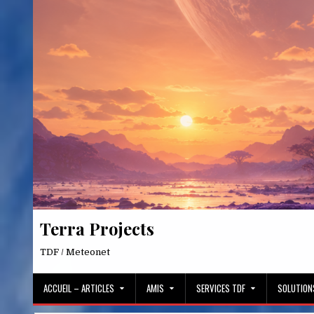
Skip
to
content
Terra Projects
TDF / Meteonet
ACCUEIL – ARTICLES
AMIS
SERVICES TDF
SOLUTION