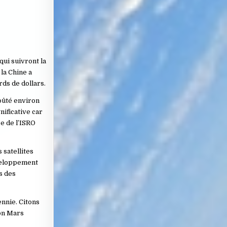
qui suivront la
 la Chine a
ds de dollars.
oûté environ
nificative car
e de l’ISRO
 satellites
éveloppement
s des
nnie. Citons
on Mars