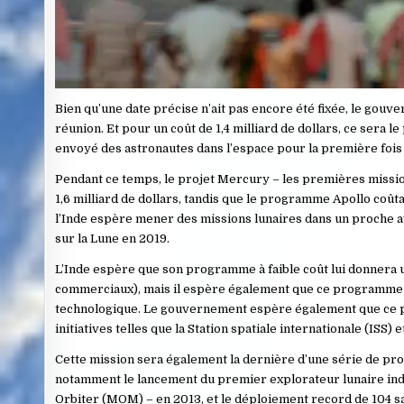
Bien qu’une date précise n’ait pas encore été fixée, le gouve
réunion. Et pour un coût de 1,4 milliard de dollars, ce sera l
envoyé des astronautes dans l’espace pour la première fois
Pendant ce temps, le projet Mercury – les premières mission
1,6 milliard de dollars, tandis que le programme Apollo coûtai
l’Inde espère mener des missions lunaires dans un proche 
sur la Lune en 2019.
L’Inde espère que son programme à faible coût lui donnera un
commerciaux), mais il espère également que ce programme 
technologique. Le gouvernement espère également que ce pr
initiatives telles que la
Station spatiale internationale
(ISS) e
Cette mission sera également la dernière d’une série de pro
notamment le lancement du premier explorateur lunaire ind
Orbiter
(MOM) – en 2013, et le déploiement record de
104 s