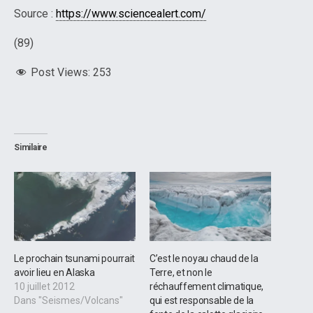
Source :
https://www.sciencealert.com/
(89)
Post Views:
253
Similaire
Le prochain tsunami pourrait
C’est le noyau chaud de la
avoir lieu en Alaska
Terre, et non le
10 juillet 2012
réchauffement climatique,
Dans "Seismes/Volcans"
qui est responsable de la