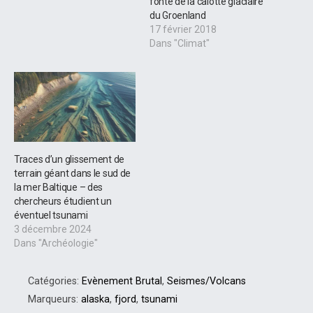
fonte de la calotte glaciaire
du Groenland
17 février 2018
Dans "Climat"
Traces d’un glissement de
terrain géant dans le sud de
la mer Baltique – des
chercheurs étudient un
éventuel tsunami
3 décembre 2024
Dans "Archéologie"
Catégories:
Evènement Brutal
,
Seismes/Volcans
Marqueurs:
alaska
,
fjord
,
tsunami