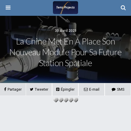
30 Avril 2021
La Chine Met En À Place Son
Nouveau Module Pour Sa Future
Station Spatiale
Partager
Tweeter
Épingler
E-mail
SMS