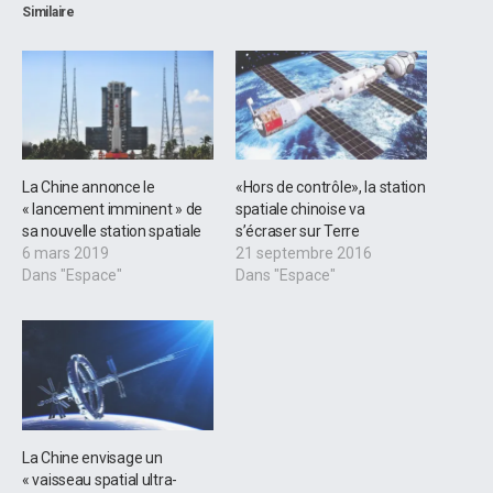
Similaire
La Chine annonce le
«Hors de contrôle», la station
« lancement imminent » de
spatiale chinoise va
sa nouvelle station spatiale
s’écraser sur Terre
6 mars 2019
21 septembre 2016
Dans "Espace"
Dans "Espace"
La Chine envisage un
« vaisseau spatial ultra-