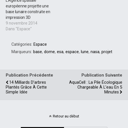
L’Agence spatiale
européenne projette une
base lunaire construite en
impression 3D
9 novembre 2014
Dans "Espace"
Catégories:
Espace
Marqueurs:
base
,
dome
,
esa
,
espace
,
lune
,
nasa
,
projet
Publication Précédente
Publication Suivante
14 Milliards D’arbres
AquaCell : La Pile Écologique
Plantés Grâce À Cette
Chargeable À L’eau En 5
Simple Idée
Minutes
Retour au début