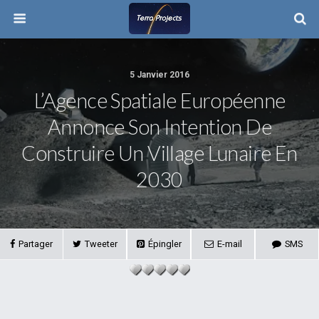
5 Janvier 2016
L’Agence Spatiale Européenne
Annonce Son Intention De
Construire Un Village Lunaire En
2030
Partager
Tweeter
Épingler
E-mail
SMS