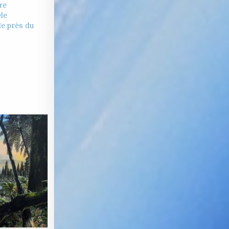
re
le
le près du