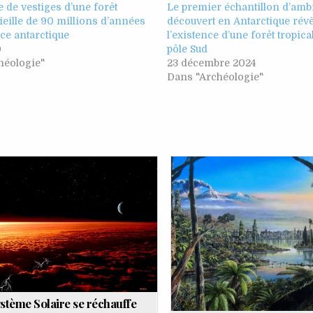
 de vestiges d’une forêt
Le premier échantillon d’amb
vieille de 90 millions d’années
découvert en Antarctique révè
ace antarctique
l’existence d’une forêt tropica
0
pôle Sud
héologie"
23 décembre 2024
Dans "Archéologie"
ted
Posted
in
stème Solaire se réchauffe