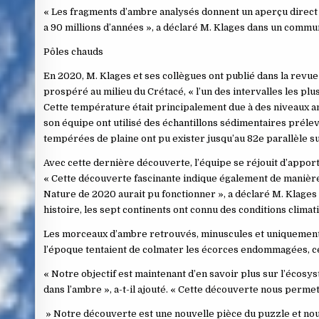
« Les fragments d’ambre analysés donnent un aperçu direct d
a 90 millions d’années », a déclaré M. Klages dans un commu
Pôles chauds
En 2020, M. Klages et ses collègues ont publié dans la revue
prospéré au milieu du Crétacé, « l’un des intervalles les plu
Cette température était principalement due à des niveaux a
son équipe ont utilisé des échantillons sédimentaires prélev
tempérées de plaine ont pu exister jusqu’au 82e parallèle sud
Avec cette dernière découverte, l’équipe se réjouit d’appor
« Cette découverte fascinante indique également de manière
Nature de 2020 aurait pu fonctionner », a déclaré M. Klages
histoire, les sept continents ont connu des conditions clim
Les morceaux d’ambre retrouvés, minuscules et uniquement 
l’époque tentaient de colmater les écorces endommagées, ce q
« Notre objectif est maintenant d’en savoir plus sur l’écosys
dans l’ambre », a-t-il ajouté. « Cette découverte nous perm
» Notre découverte est une nouvelle pièce du puzzle et no