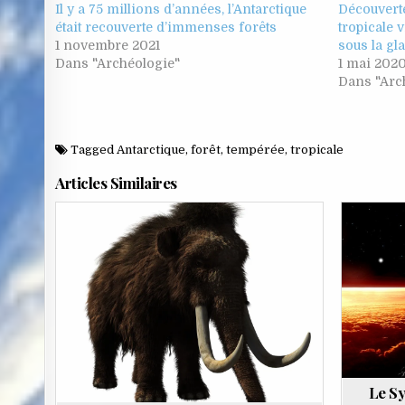
Il y a 75 millions d’années, l’Antarctique
Découverte
était recouverte d’immenses forêts
tropicale 
1 novembre 2021
sous la gl
Dans "Archéologie"
1 mai 202
Dans "Arc
Tagged
Antarctique
,
forêt
,
tempérée
,
tropicale
Articles Similaires
Posted
Pos
in
in
Le Sy