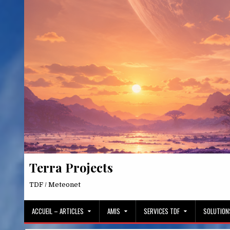
Skip
to
content
Terra Projects
TDF / Meteonet
ACCUEIL – ARTICLES
AMIS
SERVICES TDF
SOLUTION