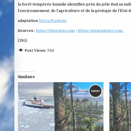
la forêt tempérée humide identifiée près du pôle Sud au mili
l’environnement, de l’agriculture et de la géologie de l’Éta
adaptation
Terra Projects
Sources :
https://futurism.com/
:
https://www.nature.com/
(195)
Post Views:
755
Similaire