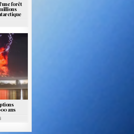
’une forêt
 millions
ntarctique
ptions
000 ans
6