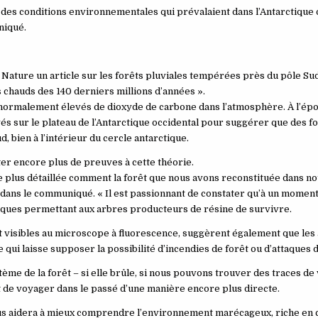
es conditions environnementales qui prévalaient dans l’Antarctique o
niqué.
 Nature un article sur les forêts pluviales tempérées près du pôle Sud
s chauds des 140 derniers millions d’années ».
normalement élevés de dioxyde de carbone dans l’atmosphère. À l’épo
és sur le plateau de l’Antarctique occidental pour suggérer que des fo
, bien à l’intérieur du cercle antarctique.
ter encore plus de preuves à cette théorie.
 plus détaillée comment la forêt que nous avons reconstituée dans no
 dans le communiqué. « Il est passionnant de constater qu’à un momen
atiques permettant aux arbres producteurs de résine de survivre.
visibles au microscope à fluorescence, suggèrent également que les
ui laisse supposer la possibilité d’incendies de forêt ou d’attaques d
tème de la forêt – si elle brûle, si nous pouvons trouver des traces de 
et de voyager dans le passé d’une manière encore plus directe.
us aidera à mieux comprendre l’environnement marécageux, riche en c