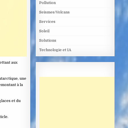
Pollution
Seismes/Volcans
Services
Soleil
Solutions
Technologie et IA
ettant aux
ntarctique, une
emontant à la
glaces et du
icle.