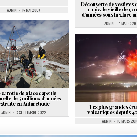
Découverte de vestiges d
tropicale vieille de 90
ADMIN
16 MAI 2007
d’années sous la glace a
ADMIN
1 MAI 2020
osted
n
Posted
in
 carotte de glace capsule
elle de 5 millions d’années
extraite en Antarctique
Les plus grandes éru
volcaniques depuis 4
ADMIN
3 SEPTEMBRE 2022
ADMIN
10 MARS 201