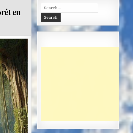
Search
orêt en
for: