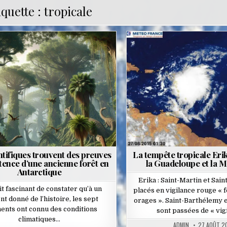
iquette :
tropicale
osted
Posted
n
in
ntifiques trouvent des preuves
La tempête tropicale Eri
stence d’une ancienne forêt en
la Guadeloupe et la M
Antarctique
Erika : Saint-Martin et Sai
ait fascinant de constater qu’à un
placés en vigilance rouge « f
 donné de l’histoire, les sept
orages ». Saint-Barthélemy e
nents ont connu des conditions
sont passées de « vig
climatiques…
ADMIN
27 AOÛT 2