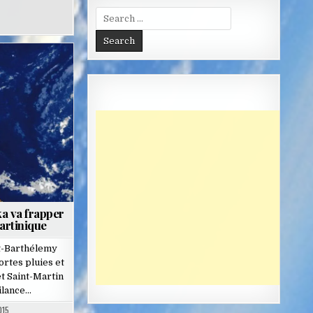
Search
for:
ka va frapper
artinique
nt-Barthélemy
ortes pluies et
t Saint-Martin
ilance…
015