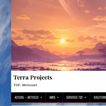
Skip
to
content
Terra Projects
TDF / Meteonet
ACCUEIL – ARTICLES
AMIS
SERVICES TDF
SOLUTION