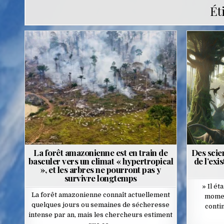
Ét
Posted
P
in
i
La forêt amazonienne est en train de
Des scie
basculer vers un climat « hypertropical
de l’exi
», et les arbres ne pourront pas y
survivre longtemps
» Il ét
La forêt amazonienne connaît actuellement
moment
quelques jours ou semaines de sécheresse
conti
intense par an, mais les chercheurs estiment