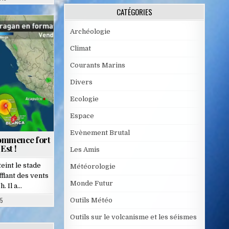
CATÉGORIES
Archéologie
Climat
Courants Marins
Divers
Ecologie
Espace
Evènement Brutal
commence fort
Est !
Les Amis
eint le stade
Météorologie
fflant des vents
Monde Futur
h. Il a…
15
Outils Météo
Outils sur le volcanisme et les séismes