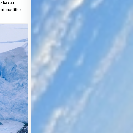
oches et
ent modifier