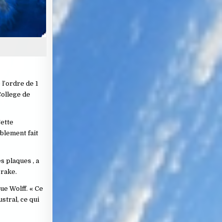
 l’ordre de 1
 College de
Cette
blement fait
s plaques , a
Drake.
ue Wolff. « Ce
stral, ce qui