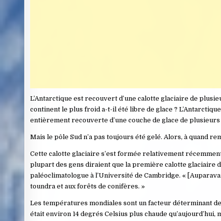
L’Antarctique est recouvert d’une calotte glaciaire de plusieu
continent le plus froid a-t-il été libre de glace ? L’Antarctiq
entièrement recouverte d’une couche de glace de plusieurs
Mais le pôle Sud n’a pas toujours été gelé. Alors, à quand rem
Cette calotte glaciaire s’est formée relativement récemment 
plupart des gens diraient que la première calotte glaciaire de 
paléoclimatologue à l’Université de Cambridge. « [Auparavant
toundra et aux forêts de conifères. »
Les températures mondiales sont un facteur déterminant de l’
était environ 14 degrés Celsius plus chaude qu’aujourd’hui,