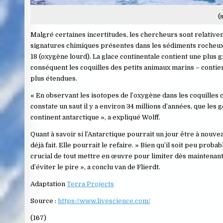
(
Malgré certaines incertitudes, les chercheurs sont relativem
signatures chimiques présentes dans les sédiments rocheux.
18 (oxygène lourd). La glace continentale contient une plus g
conséquent les coquilles des petits animaux marins – contie
plus étendues.
« En observant les isotopes de l’oxygène dans les coquilles
constate un saut il y a environ 34 millions d’années, que les 
continent antarctique », a expliqué Wolff.
Quant à savoir si l’Antarctique pourrait un jour être à nouveau 
déjà fait. Elle pourrait le refaire. » Bien qu’il soit peu proba
crucial de tout mettre en œuvre pour limiter dès maintenant l
d’éviter le pire », a conclu van de Flierdt.
Adaptation
Terra Projects
Source :
https://www.livescience.com/
(167)