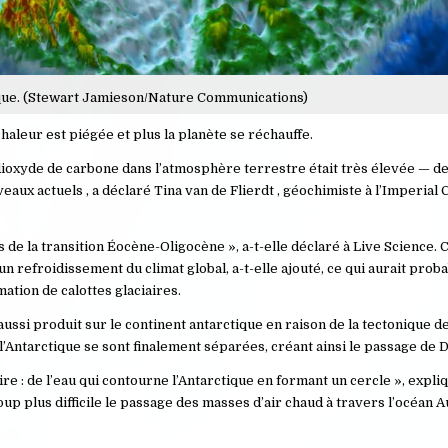
tique. (Stewart Jamieson/Nature Communications)
chaleur est piégée et plus la planète se réchauffe.
 dioxyde de carbone dans l’atmosphère terrestre était très élevée — de
iveaux actuels , a déclaré Tina van de Flierdt , géochimiste à l’Imperial
e la transition Éocène-Oligocène », a-t-elle déclaré à Live Science. 
refroidissement du climat global, a-t-elle ajouté, ce qui aurait proba
mation de calottes glaciaires.
ssi produit sur le continent antarctique en raison de la tectonique de
 l’Antarctique se sont finalement séparées, créant ainsi le passage de 
e : de l’eau qui contourne l’Antarctique en formant un cercle », expliq
p plus difficile le passage des masses d’air chaud à travers l’océan Au