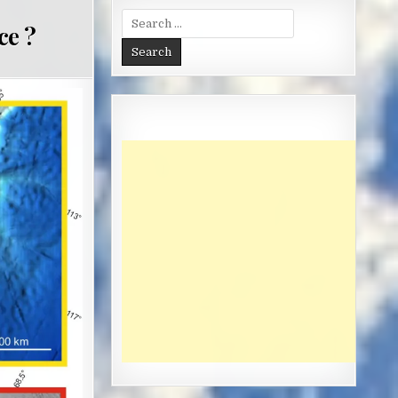
Search
ce ?
for: