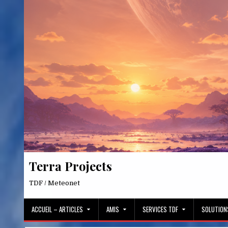
Skip
to
content
Terra Projects
TDF / Meteonet
ACCUEIL – ARTICLES
AMIS
SERVICES TDF
SOLUTION