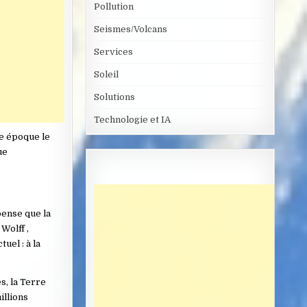
Pollution
Seismes/Volcans
Services
Soleil
Solutions
Technologie et IA
le époque le
ue
pense que la
Wolff ,
uel : à la
s, la Terre
illions