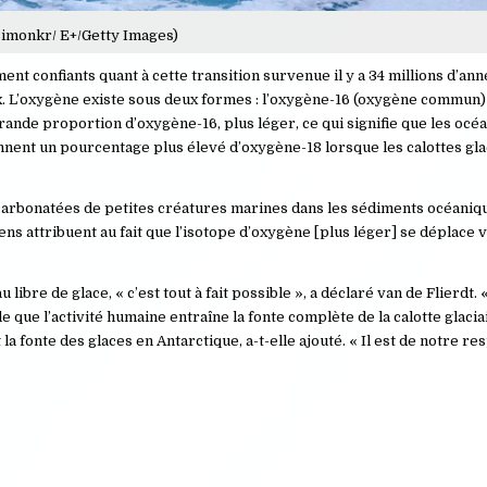
simonkr/ E+/Getty Images)
ent confiants quant à cette transition survenue il y a 34 millions d’an
 L’oxygène existe sous deux formes : l’oxygène-16 (oxygène commun) 
rande proportion d’oxygène-16, plus léger, ce qui signifie que les océa
nnent un pourcentage plus élevé d’oxygène-18 lorsque les calottes gla
 carbonatées de petites créatures marines dans les sédiments océaniq
gens attribuent au fait que l’isotope d’oxygène [plus léger] se déplace v
libre de glace, « c’est tout à fait possible », a déclaré van de Flierdt. «
ble que l’activité humaine entraîne la fonte complète de la calotte glaciai
a fonte des glaces en Antarctique, a-t-elle ajouté. « Il est de notre re