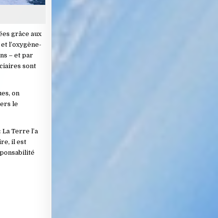
nées grâce aux
et l’oxygène-
ns – et par
ciaires sont
ues, on
ers le
 La Terre l’a
re, il est
sponsabilité