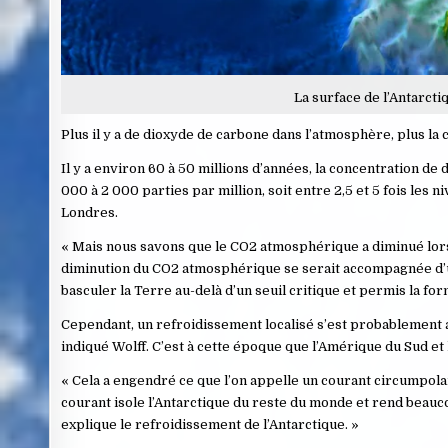
La surface de l’Antarc
Plus il y a de dioxyde de carbone dans l’atmosphère, plus la 
Il y a environ 60 à 50 millions d’années, la concentration de
000 à 2 000 parties par million, soit entre 2,5 et 5 fois les n
Londres.
« Mais nous savons que le CO2 atmosphérique a diminué lors d
diminution du CO2 atmosphérique se serait accompagnée d’un 
basculer la Terre au-delà d’un seuil critique et permis la for
Cependant, un refroidissement localisé s’est probablement au
indiqué Wolff. C’est à cette époque que l’Amérique du Sud et
« Cela a engendré ce que l’on appelle un courant circumpolair
courant isole l’Antarctique du reste du monde et rend beaucou
explique le refroidissement de l’Antarctique. »