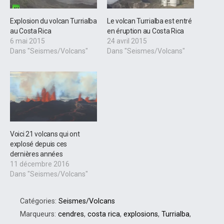
Explosion du volcan Turrialba
Le volcan Turrialba est entré
au Costa Rica
en éruption au Costa Rica
6 mai 2015
24 avril 2015
Dans "Seismes/Volcans"
Dans "Seismes/Volcans"
Voici 21 volcans qui ont
explosé depuis ces
dernières années
11 décembre 2016
Dans "Seismes/Volcans"
Catégories:
Seismes/Volcans
Marqueurs:
cendres
,
costa rica
,
explosions
,
Turrialba
,