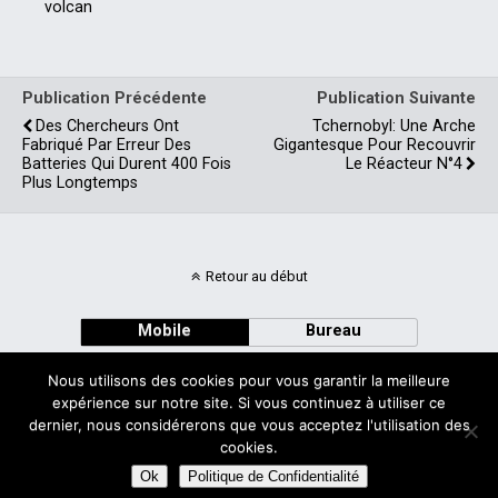
volcan
Publication Précédente
Publication Suivante
Des Chercheurs Ont
Tchernobyl: Une Arche
Fabriqué Par Erreur Des
Gigantesque Pour Recouvrir
Batteries Qui Durent 400 Fois
Le Réacteur N°4
Plus Longtemps
Retour au début
Mobile
Bureau
Nous utilisons des cookies pour vous garantir la meilleure
expérience sur notre site. Si vous continuez à utiliser ce
dernier, nous considérerons que vous acceptez l'utilisation des
cookies.
Avec
WPtouch Mobile Suite for WordPress
Ok
Politique de Confidentialité