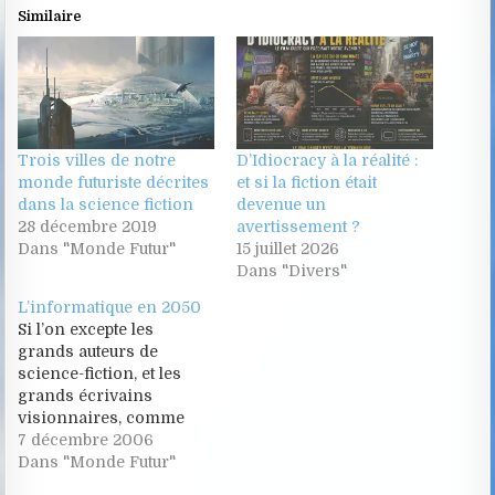
Similaire
Trois villes de notre
D’Idiocracy à la réalité :
monde futuriste décrites
et si la fiction était
dans la science fiction
devenue un
28 décembre 2019
avertissement ?
Dans "Monde Futur"
15 juillet 2026
Dans "Divers"
L’informatique en 2050
Si l’on excepte les
grands auteurs de
science-fiction, et les
grands écrivains
visionnaires, comme
Jules Verne dont nous
7 décembre 2006
célébrons cette année le
Dans "Monde Futur"
101e anniversaire de sa