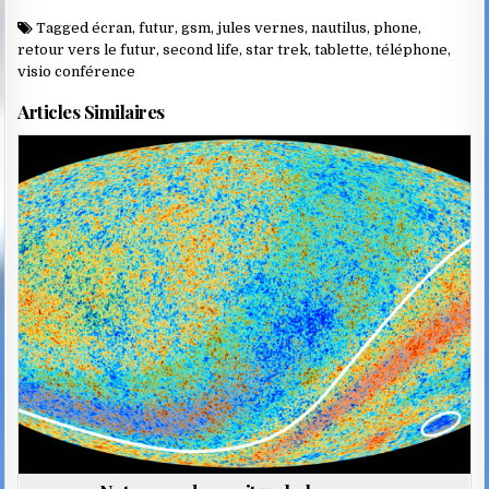
disparition, ou Orwell, il
Tagged
écran
,
futur
,
gsm
,
jules vernes
,
nautilus
,
phone
,
est frappant de constater
retour vers le futur
,
second life
,
star trek
,
tablette
,
téléphone
,
que peu de futurologues,
visio conférence
scientifiques, ou
décideurs économiques
Articles Similaires
osent se risquer à faire
oeuvre de prospective…
Posted
in