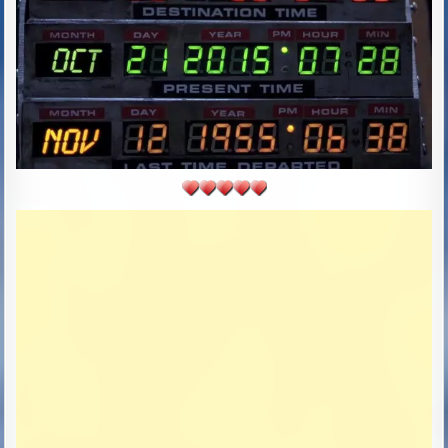
D
D
A
T
E
: