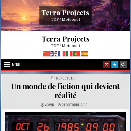
Skip
to
Terra Projects
content
TDF / Meteonet
Terra Projects
TDF / Meteonet
MENU
POSTED
MONDE FUTUR
IN
Un monde de fiction qui devient
réalité
A
P
ADMIN
21 OCTOBRE 2015
U
U
T
B
H
L
O
I
R
S
:
H
E