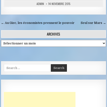
ADMIN
14 NOVEMBRE 2015
Navigation
← Au Giec, les économistes prennent le pouvoir
Seul sur Mars →
de
ARCHIVES
l’article
Archives
Search
for: