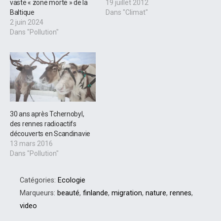
vaste « zone morte » de la
19 juillet 2012
Baltique
Dans "Climat"
2 juin 2024
Dans "Pollution"
30 ans après Tchernobyl,
des rennes radioactifs
découverts en Scandinavie
13 mars 2016
Dans "Pollution"
Catégories:
Ecologie
Marqueurs:
beauté
,
finlande
,
migration
,
nature
,
rennes
,
video