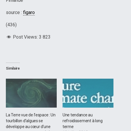
Finlande
source :
figaro
(436)
Post Views:
3 823
Similaire
La Terre vue de l’espace : Un
Une tendance au
tourbillon d’algues se
refroidissement à long
développe au cœur d’une
terme