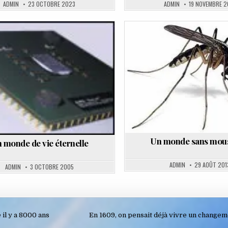
ADMIN
23 OCTOBRE 2023
ADMIN
19 NOVEMBRE 2
Posted
Posted
in
in
Un monde sans mou
 monde de vie éternelle
ADMIN
29 AOÛT 201
ADMIN
3 OCTOBRE 2005
il y a 8000 ans
En 1609, on pensait déjà vivre un changem