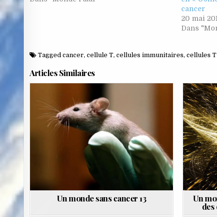
cancer
20 mai 20
Dans "Mon
Tagged
cancer
,
cellule T
,
cellules immunitaires
,
cellules T
Articles Similaires
Posted
Poste
in
in
Un monde sans cancer 13
Un mon
des 