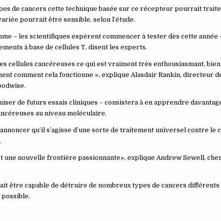
es de cancers cette technique basée sur ce récepteur pourrait traiter.
iée pourrait être sensible, selon l’étude.
omme – les scientifiques espèrent commencer à tester dès cette année 
ments à base de cellules T, disent les experts.
s cellules cancéreuses ce qui est vraiment très enthousiasmant, bien 
t comment cela fonctionne », explique Alasdair Rankin, directeur d
loodwise.
aniser de futurs essais cliniques – consistera à en apprendre davantag
ancéreuses au niveau moléculaire.
annoncer qu’il s’agisse d’une sorte de traitement universel contre le c
.
est une nouvelle frontière passionnante», explique Andrew Sewell, ch
rait être capable de détruire de nombreux types de cancers différents 
 possible.