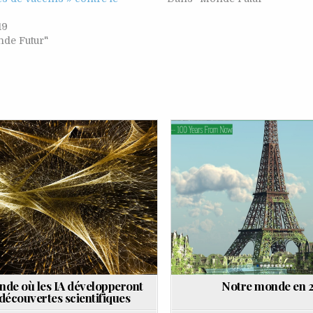
19
de Futur"
d
Posted
in
de où les IA développeront
Notre monde en 2
découvertes scientifiques