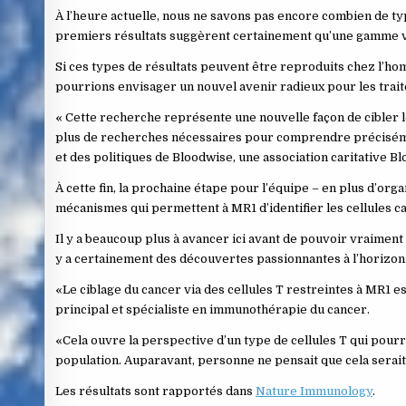
À l’heure actuelle, nous ne savons pas encore combien de typ
premiers résultats suggèrent certainement qu’une gamme var
Si ces types de résultats peuvent être reproduits chez l’h
pourrions envisager un nouvel avenir radieux pour les traite
« Cette recherche représente une nouvelle façon de cibler le
plus de recherches nécessaires pour comprendre précisémen
et des politiques de Bloodwise, une association caritative B
À cette fin, la prochaine étape pour l’équipe – en plus d’org
mécanismes qui permettent à MR1 d’identifier les cellules c
Il y a beaucoup plus à avancer ici avant de pouvoir vraiment 
y a certainement des découvertes passionnantes à l’horizon
«Le ciblage du cancer via des cellules T restreintes à MR1 
principal et spécialiste en immunothérapie du cancer.
«Cela ouvre la perspective d’un type de cellules T qui pour
population. Auparavant, personne ne pensait que cela serait
Les résultats sont rapportés dans
Nature Immunology
.