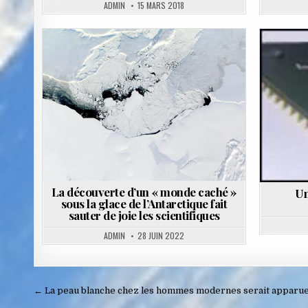
ADMIN
15 MARS 2018
Posted
in
La découverte d’un « monde caché »
Un
sous la glace de l’Antarctique fait
sauter de joie les scientifiques
ADMIN
28 JUIN 2022
Navigation
← La peau blanche chez les hommes modernes serait apparue 