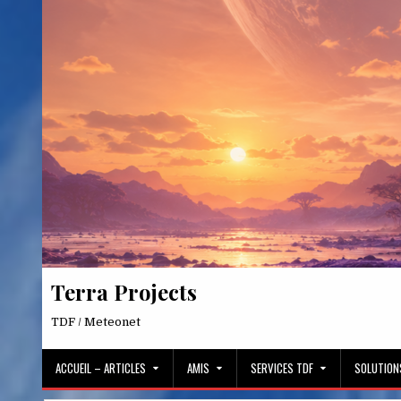
Skip
to
content
Terra Projects
TDF / Meteonet
ACCUEIL – ARTICLES
AMIS
SERVICES TDF
SOLUTION