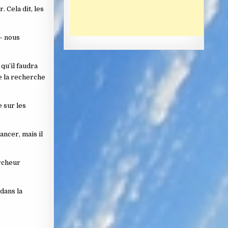
 Cela dit, les
– nous
qu’il faudra
e la recherche
e sur les
ancer, mais il
ercheur
dans la