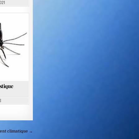
021
stique
3
ent climatique →