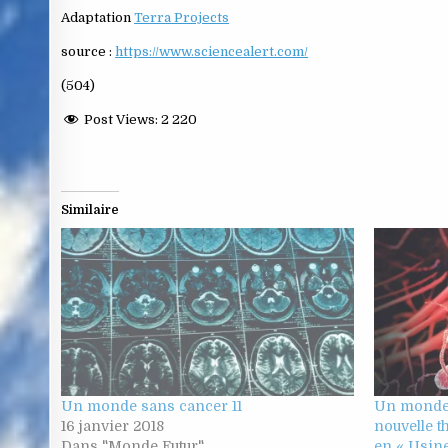
Adaptation
Terra Projects
source :
https://www.sciencealert.com/
(504)
Post Views:
2 220
Similaire
Un monde sans cancer 11
Un monde 
16 janvier 2018
nouvelle t
Dans "Monde Futur"
en « Usine