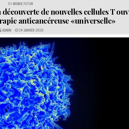
POSTED
MONDE FUTUR
IN
découverte de nouvelles cellules T ouv
érapie anticancéreuse «universelle»
A
P
ADMIN
24 JANVIER 2020
U
U
T
B
H
L
O
I
R
S
:
H
E
D
D
A
T
E
: