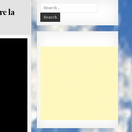
Search
re la
for: