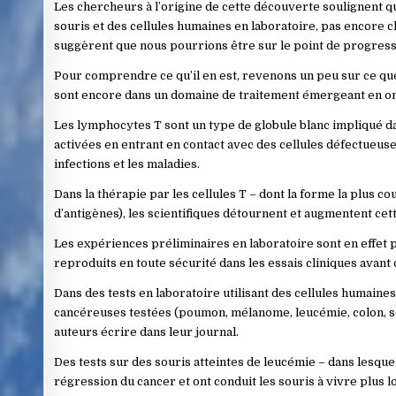
Les chercheurs à l’origine de cette découverte soulignent que
souris et des cellules humaines en laboratoire, pas encore c
suggèrent que nous pourrions être sur le point de progresser
Pour comprendre ce qu’il en est, revenons un peu sur ce que s
sont encore dans un domaine de traitement émergeant en on
Les lymphocytes T sont un type de globule blanc impliqué d
activées en entrant en contact avec des cellules défectueuses
infections et les maladies.
Dans la thérapie par les cellules T – dont la forme la plus 
d’antigènes), les scientifiques détournent et augmentent cett
Les expériences préliminaires en laboratoire sont en effet 
reproduits en toute sécurité dans les essais cliniques avant 
Dans des tests en laboratoire utilisant des cellules humaines
cancéreuses testées (poumon, mélanome, leucémie, colon, sei
auteurs écrire dans leur journal.
Des tests sur des souris atteintes de leucémie – dans lesquels
régression du cancer et ont conduit les souris à vivre plus 