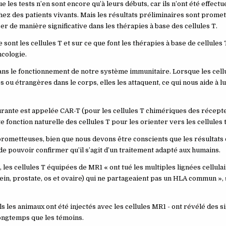
 les tests n’en sont encore qu’à leurs débuts, car ils n’ont été effect
hez des patients vivants. Mais les résultats préliminaires sont promet
 de manière significative dans les thérapies à base des cellules T.
ont les cellules T et sur ce que font les thérapies à base de cellules T
cologie.
ans le fonctionnement de notre système immunitaire. Lorsque les cell
 ou étrangères dans le corps, elles les attaquent, ce qui nous aide à lu
courante est appelée CAR-T (pour les cellules T chimériques des récept
e fonction naturelle des cellules T pour les orienter vers les cellules
prometteuses, bien que nous devons être conscients que les résultats 
de pouvoir confirmer qu’il s’agit d’un traitement adapté aux humains.
, les cellules T équipées de MR1 « ont tué les multiples lignées cellula
n, prostate, os et ovaire) qui ne partageaient pas un HLA commun », 
 les animaux ont été injectés avec les cellules MR1 ​​- ont révélé des s
longtemps que les témoins.