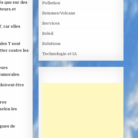
ués que sur des
Pollution
teurs et
Seismes/Volcans
Services
, car elles
Soleil
ules T sont
Solutions
tter contre les
Technologie et IA
eurs
 tumorales.
doivent être
ires
selon les
ignes de