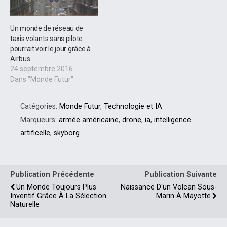
Un monde de réseau de
taxis volants sans pilote
pourrait voir le jour grâce à
Airbus
24 septembre 2016
Dans "Monde Futur"
Catégories:
Monde Futur
,
Technologie et IA
Marqueurs:
armée américaine
,
drone
,
ia
,
intelligence
artificelle
,
skyborg
Publication Précédente
Publication Suivante
Un Monde Toujours Plus
Naissance D'un Volcan Sous-
Inventif Grâce À La Sélection
Marin À Mayotte
Naturelle