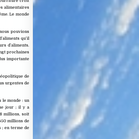
ourriture croît
es alimentaires
-même. Le monde
 nous pouvions
’aliments qu’il
urs d’aliments.
ingt prochaines
lus importante
géopolitique de
lus urgentes de
s le monde : un
 jour ; il y a
 millions, soit
650 millions de
s ; en terme de