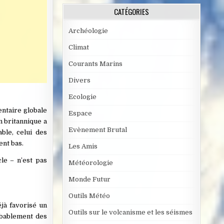
CATÉGORIES
Archéologie
Climat
Courants Marins
Divers
Ecologie
ntaire globale
Espace
n britannique a
Evènement Brutal
ble, celui des
ent bas.
Les Amis
le – n’est pas
Météorologie
Monde Futur
Outils Météo
éjà favorisé un
Outils sur le volcanisme et les séismes
obablement des