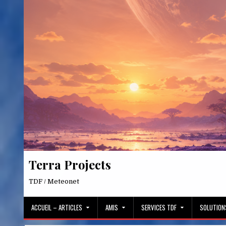
Skip
to
content
Terra Projects
TDF / Meteonet
ACCUEIL – ARTICLES
AMIS
SERVICES TDF
SOLUTION