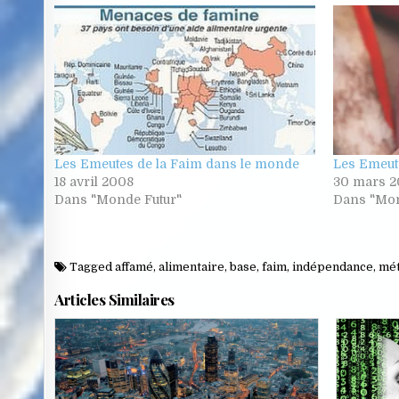
Les Emeutes de la Faim dans le monde
Les Emeut
18 avril 2008
30 mars 2
Dans "Monde Futur"
Dans "Mon
Tagged
affamé
,
alimentaire
,
base
,
faim
,
indépendance
,
mé
Articles Similaires
Posted
Poste
in
in