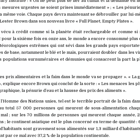
icy Institute : « On ne peut plus se fier au climat et la demande en n
des mesures urgentes ne soient prises immédiatement » ; « Les pénuri
r la même voie. Chaque pays devra maintenant se débrouiller par lui
t Lester Brown dans son nouveau livre « Full Planet, Empty Plates ».
 vécu à crédit comme si la planète était rechargeable et comme si
t pour la sixième fois en onze ans, le monde a encore consommé plus d
étéorologiques extrêmes qui ont sévi dans les grands pays exportate
s de base, notamment le blé et le maïs, pourraient doubler dans les v
 populations surnuméraires et démunies qui consacrent la part la p
s prix alimentaires et la faim dans le monde va se propager ». « La 
», explique encore Brown qui conclut de la sorte : « Les menaces les p
raphique, la pénurie d’eau et la hausse des prix des aliments ».
’Homme des Nations unies, tel est le terrible portrait de la faim dan
au total 57 000 personnes qui meurent de sous-alimentation chaque
 mal ; sur les 70 millions de personnes qui meurent chaque année, 28
s ; le continent asiatique est le plus concerné en terme de quantité : 
d’habitants sont gravement sous alimentés sur 1,3 milliard d’habitant
eint par ce mal avec 37,2 % de la population continentale.