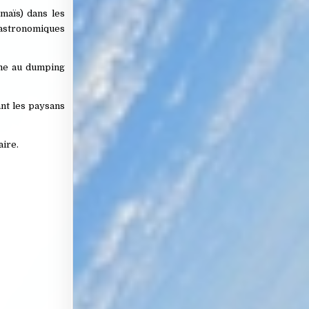
 maïs) dans les
s astronomiques
rme au dumping
ant les paysans
aire.