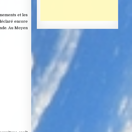
nnements et les
 déclaré encore
Monde. Au Moyen