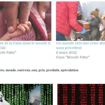
es de la Faim dans le monde II
Un monde vers une crise ali
022
sans précédent
de Futur"
6 mars 2022
Dans "Monde Futur"
téo
,
monde
,
onéreux
,
onu
,
prix
,
produits
,
spéculation
d
Posted
in