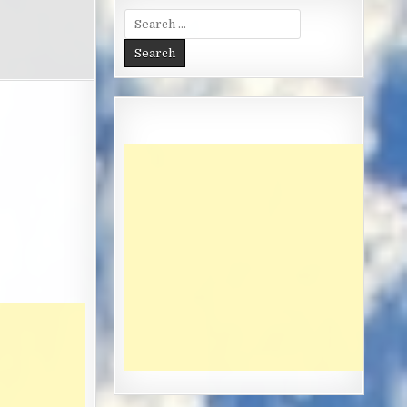
Search
for: