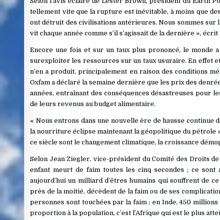
Selon l’avis éclairé de Lester Brown, président du Earth Pol
tellement vite que la rupture est inévitable, à moins que 
ont détruit des civilisations antérieures. Nous sommes su
vit chaque année comme s’il s’agissait de la dernière », écri
Encore une fois et sur un taux plus prononcé, le monde a
surexploiter les ressources sur un taux usuraire. En effet e
n’en a produit, principalement en raison des conditions m
Oxfam a déclaré la semaine dernière que les prix des denrée
années, entraînant des conséquences désastreuses pour les
de leurs revenus au budget alimentaire.
« Nous entrons dans une nouvelle ère de hausse continue de
la nourriture éclipse maintenant la géopolitique du pétrole 
ce siècle sont le changement climatique, la croissance démog
Selon Jean Ziegler, vice-président du Comité des Droits de l
enfant meurt de faim toutes les cinq secondes ; ce sont 
aujourd’hui un milliard d’êtres humains qui souffrent de ce
près de la moitié, décèdent de la faim ou de ses complication
personnes sont touchées par la faim ; en Inde, 450 millions 
proportion à la population, c’est l’Afrique qui est le plus att