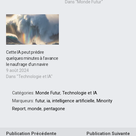
Dans "Monde Futur"
Cette IA peut prédire
quelques minutes à l’avance
le naufrage d’un navire
9 août 2024
Dans "Technologie et IA"
Catégories:
Monde Futur
,
Technologie et IA
Marqueurs:
futur
,
ia
,
intelligence artificielle
,
Minority
Report
,
monde
,
pentagone
Publication Précédente
Publication Suivante