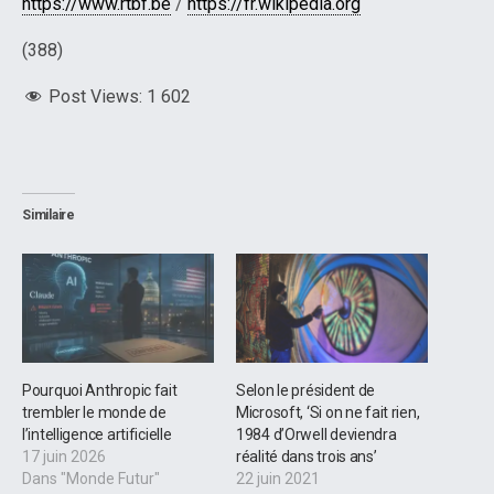
https://www.rtbf.be
/
https://fr.wikipedia.org
(388)
Post Views:
1 602
Similaire
Pourquoi Anthropic fait
Selon le président de
trembler le monde de
Microsoft, ‘Si on ne fait rien,
l’intelligence artificielle
1984 d’Orwell deviendra
17 juin 2026
réalité dans trois ans’
Dans "Monde Futur"
22 juin 2021