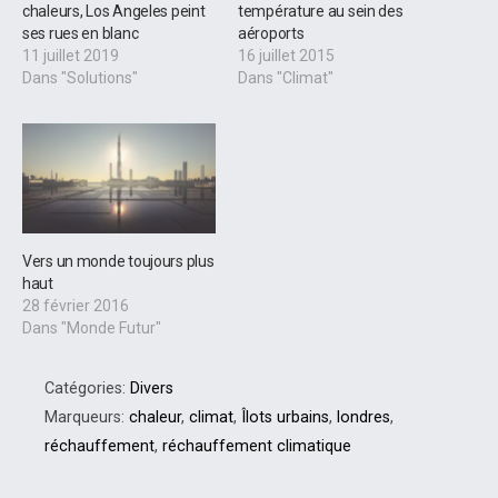
chaleurs, Los Angeles peint
température au sein des
ses rues en blanc
aéroports
11 juillet 2019
16 juillet 2015
Dans "Solutions"
Dans "Climat"
Vers un monde toujours plus
haut
28 février 2016
Dans "Monde Futur"
Catégories:
Divers
Marqueurs:
chaleur
,
climat
,
Îlots urbains
,
londres
,
réchauffement
,
réchauffement climatique