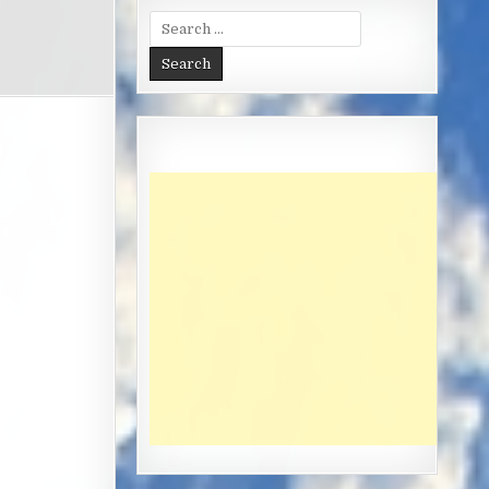
Search
for: