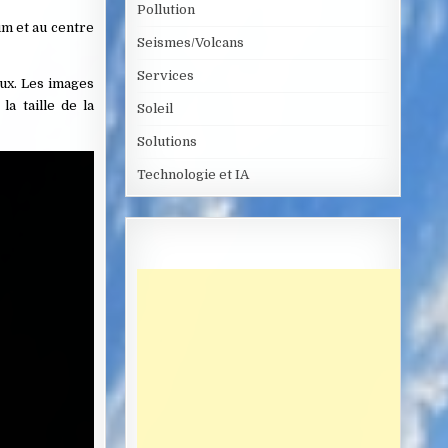
Pollution
um et au centre
Seismes/Volcans
Services
aux. Les images
a taille de la
Soleil
Solutions
Technologie et IA