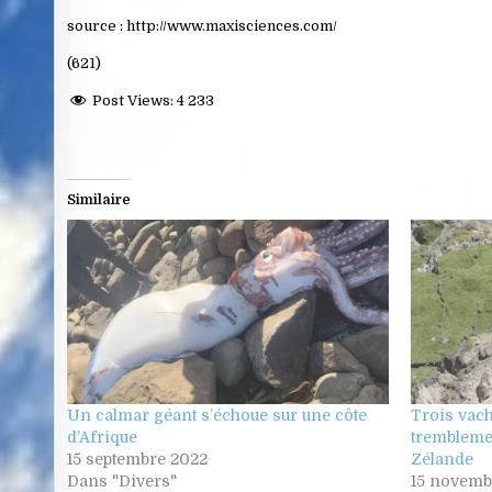
source : http://www.maxisciences.com/
(621)
Post Views:
4 233
Similaire
Un calmar géant s’échoue sur une côte
Trois vach
d’Afrique
tremblemen
15 septembre 2022
Zélande
Dans "Divers"
15 novemb