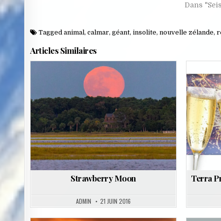
Dans "Sei
Tagged
animal
,
calmar
,
géant
,
insolite
,
nouvelle zélande
,
r
Articles Similaires
Posted
in
Strawberry Moon
Terra Pr
ADMIN
21 JUIN 2016