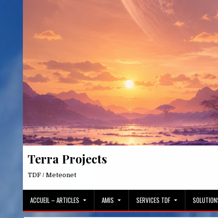
Skip
to
content
Terra Projects
TDF / Meteonet
ACCUEIL – ARTICLES
AMIS
SERVICES TDF
SOLUTION