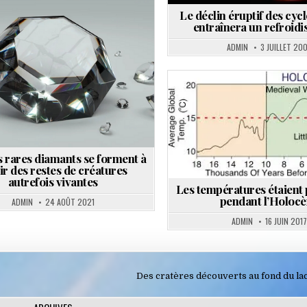
Le déclin éruptif des cycl
entraînera un refroid
Posted
in
ADMIN
3 JUILLET 20
Posted
in
s rares diamants se forment à
ir des restes de créatures
autrefois vivantes
Les températures étaient 
pendant l’Holoc
ADMIN
24 AOÛT 2021
ADMIN
16 JUIN 2017
Des cratères découverts au fond du la