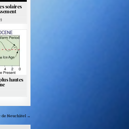
es solaires
issement
09
plus hautes
ène
c de Neuchâtel →