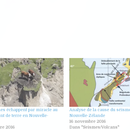
es échappent par miracle au
Analyse de la cause du séisme
t de terre en Nouvelle-
Nouvelle-Zélande
16 novembre 2016
re 2016
Dans "Seismes/Volcans"