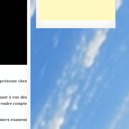
représente chez
uant à eux des
e rendre compte
remiers examens