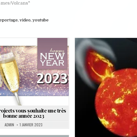
smes/Volcans"
eportage
,
video
,
youtube
Posted
Posted
in
in
ojects vous souhaite une très
bonne année 2023
ADMIN
1 JANVIER 2023