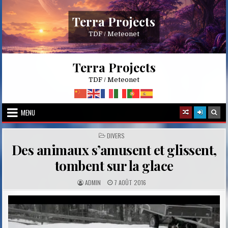
Skip
to
Terra Projects
content
TDF / Meteonet
Terra Projects
TDF / Meteonet
MENU
POSTED
DIVERS
IN
Des animaux s’amusent et glissent,
tombent sur la glace
A
P
ADMIN
7 AOÛT 2016
U
U
T
B
H
L
O
I
R
S
:
H
E