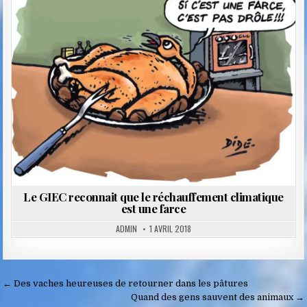
Posted
in
Le GIEC reconnait que le réchauffement climatique
est une farce
ADMIN
1 AVRIL 2018
Navigation
← Des vaches heureuses de retourner dans les pâtures
de
Quand des gens sauvent des animaux →