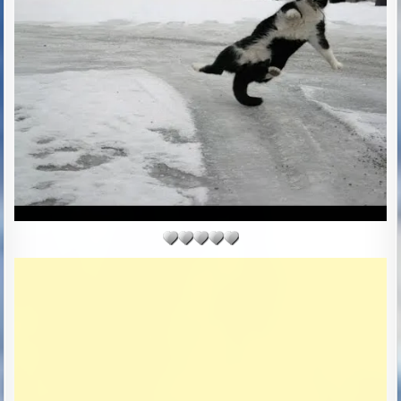
D
D
A
T
E
: