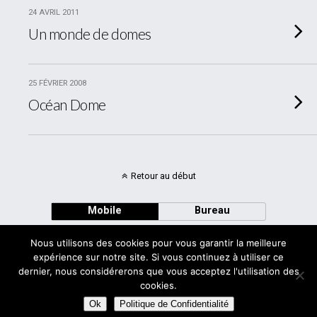
24 AVRIL 2011
Un monde de domes
25 FÉVRIER 2008
Océan Dome
Retour au début
Mobile
Bureau
Nous utilisons des cookies pour vous garantir la meilleure
expérience sur notre site. Si vous continuez à utiliser ce
dernier, nous considérerons que vous acceptez l'utilisation des
cookies.
Avec
WPtouch Mobile Suite for WordPress
Ok
Politique de Confidentialité