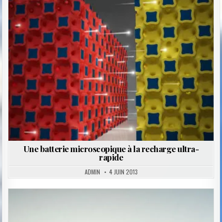
Posted
in
Une batterie microscopique à la recharge ultra-
rapide
ADMIN
4 JUIN 2013
Posted