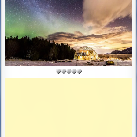
R
S
:
H
E
D
D
A
T
E
: