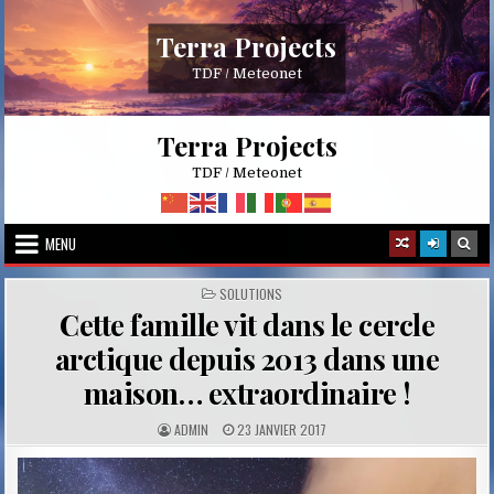
Skip
to
Terra Projects
content
TDF / Meteonet
Terra Projects
TDF / Meteonet
MENU
POSTED
SOLUTIONS
IN
Cette famille vit dans le cercle
arctique depuis 2013 dans une
maison… extraordinaire !
A
P
ADMIN
23 JANVIER 2017
U
U
T
B
H
L
O
I