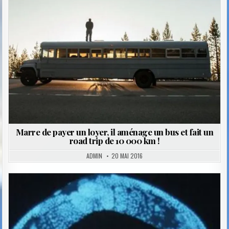
in
Marre de payer un loyer, il aménage un bus et fait un
road trip de 10 000 km !
ADMIN
20 MAI 2016
Posted
in