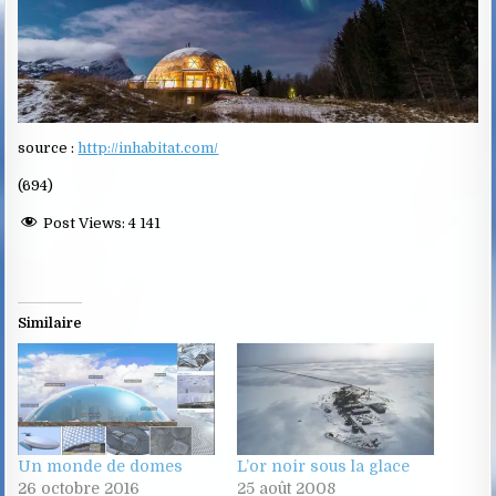
source :
http://inhabitat.com/
(694)
Post Views:
4 141
Similaire
Un monde de domes
L’or noir sous la glace
26 octobre 2016
25 août 2008