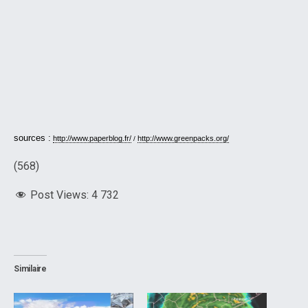
sources :
http://www.paperblog.fr/
http://www.greenpacks.org/
/
(568)
Post Views:
4 732
Similaire