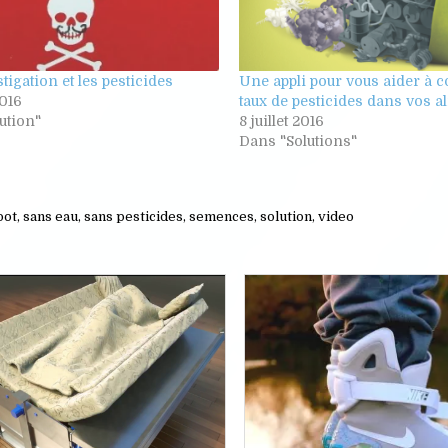
tigation et les pesticides
Une appli pour vous aider à c
2016
taux de pesticides dans vos a
ution"
8 juillet 2016
Dans "Solutions"
oot
,
sans eau
,
sans pesticides
,
semences
,
solution
,
video
Posted
Posted
in
in