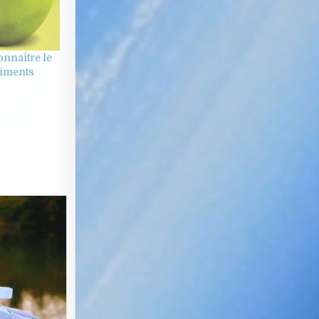
onnaître le
liments