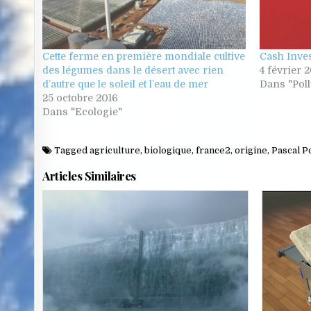
Cette ferme en première mondiale cultive
Cash Inves
des légumes dans le désert avec rien
4 février 
d’autre que le soleil et l’eau de mer
Dans "Poll
25 octobre 2016
Dans "Ecologie"
Tagged
agriculture
,
biologique
,
france2
,
origine
,
Pascal P
Articles Similaires
Posted
in