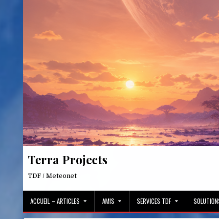
Skip
to
content
Terra Projects
TDF / Meteonet
ACCUEIL – ARTICLES
AMIS
SERVICES TDF
SOLUTION