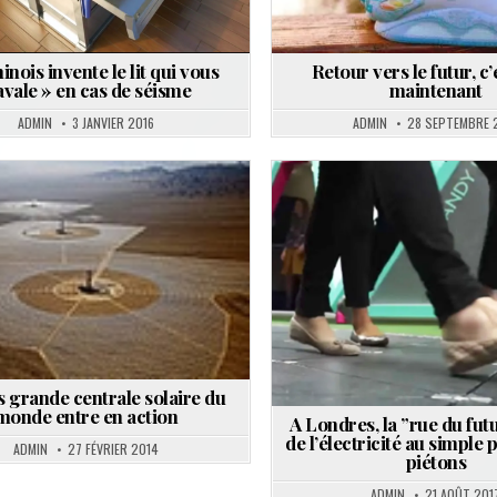
nois invente le lit qui vous
Retour vers le futur, c
avale » en cas de séisme
maintenant
ADMIN
3 JANVIER 2016
ADMIN
28 SEPTEMBRE 
Posted
Posted
in
in
s grande centrale solaire du
monde entre en action
A Londres, la ”rue du fut
de l’électricité au simple
ADMIN
27 FÉVRIER 2014
piétons
ADMIN
21 AOÛT 201