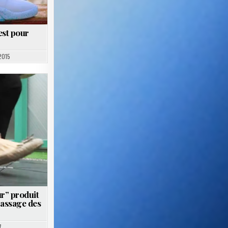
’est pour
2015
ur” produit
 passage des
7