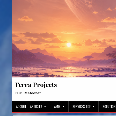
Skip
to
content
Terra Projects
TDF / Meteonet
ACCUEIL – ARTICLES
AMIS
SERVICES TDF
SOLUTION