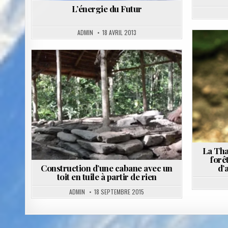
L’énergie du Futur
ADMIN
18 AVRIL 2013
P
i
Posted
in
La Tha
forê
Construction d’une cabane avec un
d’
toit en tuile à partir de rien
ADMIN
18 SEPTEMBRE 2015