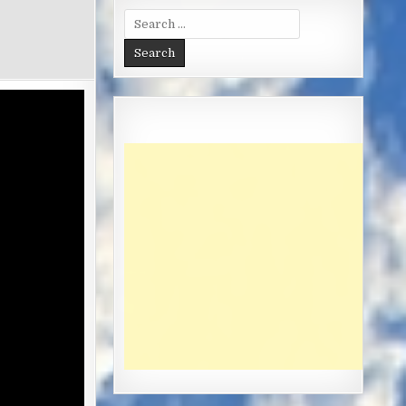
Search
for: