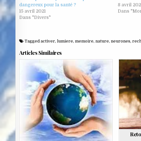
dangereux pour la santé ?
8 avril 20
15 avril 2021
Dans "Mon
Dans "Divers"
Tagged
activer
,
lumiere
,
memoire
,
nature
,
neurones
,
rec
Articles Similaires
Posted
in
Reto