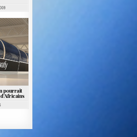
2009
n pourrait
 d’Africains
6