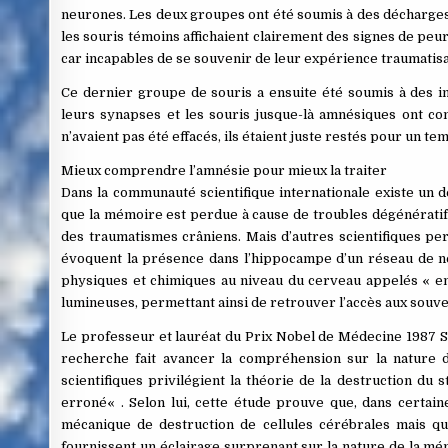
neurones. Les deux groupes ont été soumis à des décharges é
les souris témoins affichaient clairement des signes de peur 
car incapables de se souvenir de leur expérience traumatisa
Ce dernier groupe de souris a ensuite été soumis à des 
leurs synapses et les souris jusque-là amnésiques ont c
n’avaient pas été effacés, ils étaient juste restés pour un te
Mieux comprendre l’amnésie pour mieux la traiter
Dans la communauté scientifique internationale existe un d
que la mémoire est perdue à cause de troubles dégénératifs
des traumatismes crâniens. Mais d’autres scientifiques pe
évoquent la présence dans l’hippocampe d’un réseau de ne
physiques et chimiques au niveau du cerveau appelés « en
lumineuses, permettant ainsi de retrouver l’accès aux souve
Le professeur et lauréat du Prix Nobel de Médecine 1987 S
recherche fait avancer la compréhension sur la nature d
scientifiques privilégient la théorie de la destruction d
erroné« . Selon lui, cette étude prouve que, dans certa
mécanique de destruction de cellules cérébrales mais que
fournissent un éclairage surprenant sur la nature de la mé