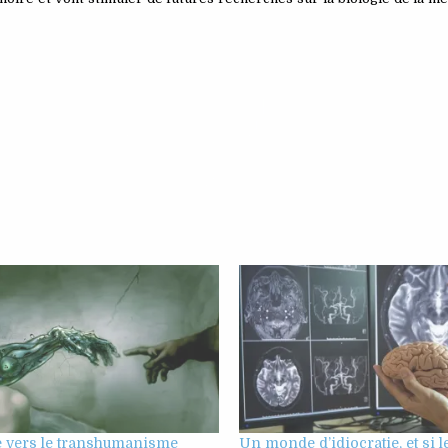
vers le transhumanisme
Un monde d’idiocratie, et si 