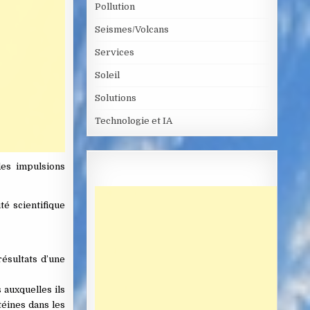
Pollution
Seismes/Volcans
Services
Soleil
Solutions
Technologie et IA
des impulsions
é scientifique
ésultats d’une
 auxquelles ils
téines dans les