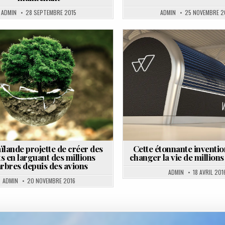
ADMIN
28 SEPTEMBRE 2015
ADMIN
25 NOVEMBRE 
osted
Posted
n
in
ïlande projette de créer des
Cette étonnante inventio
ts en larguant des millions
changer la vie de millions
arbres depuis des avions
ADMIN
18 AVRIL 201
ADMIN
20 NOVEMBRE 2016