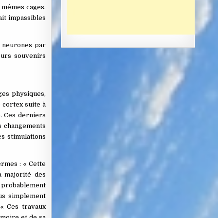
es mêmes cages,
ait impassibles
s neurones par
eurs souvenirs
ages physiques,
 cortex suite à
. Ces derniers
es changements
s stimulations
rmes : « Cette
a majorité des
st probablement
sus simplement
 « Ces travaux
émoire et de sa