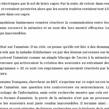
lectriques par le sol de leurs cages. Par la suite, de retour dans c
et restaient prostrées alors que les souris traitées restaient tout à f
nte dans ces cages.
impulsions lumineuses censées réactiver la communication entre le
omme recouvré la mémoire et se sont dès lors montré effrayées. L
mps inaccessibles.
ébat sur l’amnésie. D’un côté, on pense qu’elle est liée à des domm
 tels que la maladie d’Alzheimer ou par des lésions survenues sur le
rçoivent l’amnésie comme un simple blocage de l’accès à la mémoire
urones qui activeraient la création des souvenirs en entrainant d
grammes ». Et ce sont ces engrammes qui seraient réactivés par le
nirs.
usumu Tonegawa, chercheur au MIT, s’exprime sur ce sujet en ces te
e l’amnésie, une question très controversée en neurosciences. L
u stockage de l’information, mais cette recherche montre que cela e
ines formes d’amnésie, la perte de la mémoire n’est pas un proces
 les souvenirs sont juste rendus inaccessibles. Il termine ainsi :
moire et vont stimuler de futures recherches sur la biologie de la m