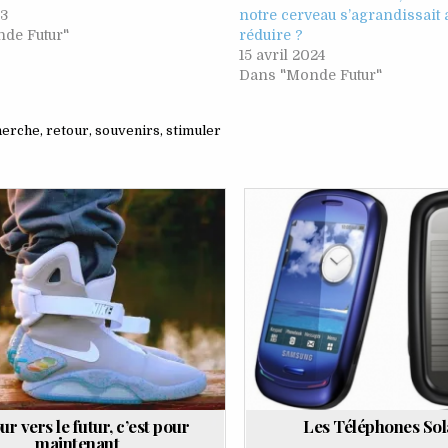
23
notre cerveau s’agrandissait a
de Futur"
réduire ?
15 avril 2024
Dans "Monde Futur"
herche
,
retour
,
souvenirs
,
stimuler
Posted
Posted
in
in
ur vers le futur, c’est pour
Les Téléphones Sol
maintenant