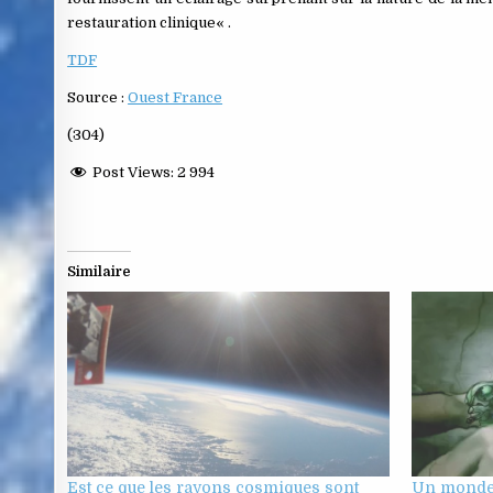
restauration clinique« .
TDF
Source :
Ouest France
(304)
Post Views:
2 994
Similaire
Est ce que les rayons cosmiques sont
Un monde 