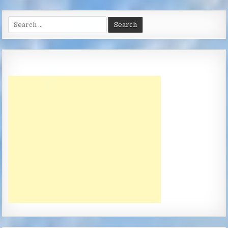
Search
for: