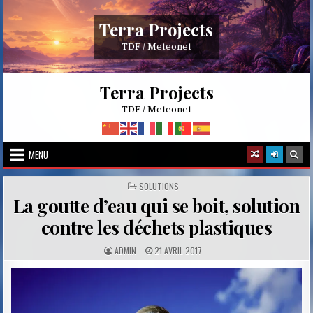
Skip
to
Terra Projects
content
TDF / Meteonet
Terra Projects
TDF / Meteonet
MENU
POSTED
SOLUTIONS
IN
La goutte d’eau qui se boit, solution
contre les déchets plastiques
A
P
ADMIN
21 AVRIL 2017
U
U
T
B
H
L
O
I
R
S
:
H
E