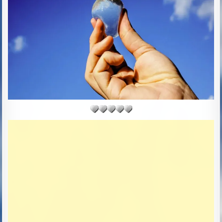
D
D
A
T
E
: