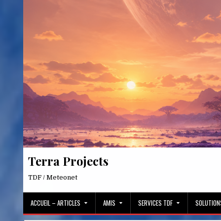
Skip
to
content
Terra Projects
TDF / Meteonet
ACCUEIL – ARTICLES
AMIS
SERVICES TDF
SOLUTION