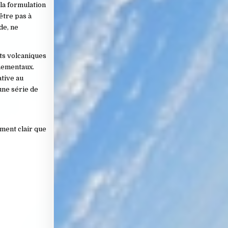
 la formulation
être pas à
de, ne
nts volcaniques
nnementaux.
ative au
une série de
s
ment clair que