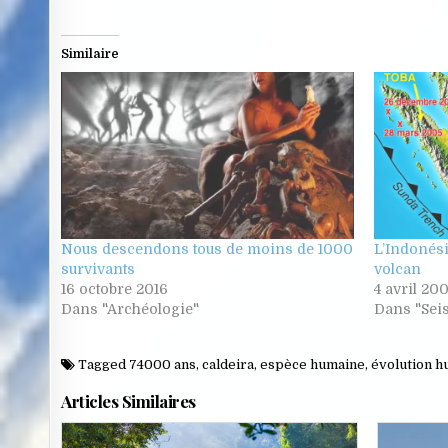
Similaire
Nous descendons tous de moins de 1000
L’Indonési
survivants
volcan
16 octobre 2016
4 avril 20
Dans "Archéologie"
Dans "Sei
Tagged
74000 ans
,
caldeira
,
espèce humaine
,
évolution 
Articles Similaires