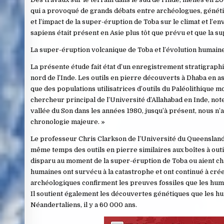
qui a provoqué de grands débats entre archéologues, génétic
et l’impact de la super-éruption de Toba sur le climat et l’
sapiens était présent en Asie plus tôt que prévu et que la su
La super-éruption volcanique de Toba et l’évolution humain
La présente étude fait état d’un enregistrement stratigraphi
nord de l’Inde. Les outils en pierre découverts à Dhaba en 
que des populations utilisatrices d’outils du Paléolithique 
chercheur principal de l’Université d’Allahabad en Inde, note
vallée du Son dans les années 1980, jusqu’à présent, nous n
chronologie majeure. »
Le professeur Chris Clarkson de l’Université du Queensland, 
même temps des outils en pierre similaires aux boîtes à outil
disparu au moment de la super-éruption de Toba ou aient ch
humaines ont survécu à la catastrophe et ont continué à cré
archéologiques confirment les preuves fossiles que les humai
Il soutient également les découvertes génétiques que les h
Néandertaliens, il y a 60 000 ans.