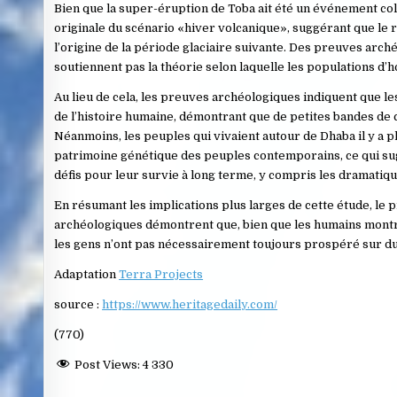
Bien que la super-éruption de Toba ait été un événement colo
originale du scénario «hiver volcanique», suggérant que le r
l’origine de la période glaciaire suivante. Des preuves arc
soutiennent pas la théorie selon laquelle les populations d’
Au lieu de cela, les preuves archéologiques indiquent que le
de l’histoire humaine, démontrant que de petites bandes d
Néanmoins, les peuples qui vivaient autour de Dhaba il y a p
patrimoine génétique des peuples contemporains, ce qui sug
défis pour leur survie à long terme, y compris les dramati
En résumant les implications plus larges de cette étude, le p
archéologiques démontrent que, bien que les humains montren
les gens n’ont pas nécessairement toujours prospéré sur du
Adaptation
Terra Projects
source :
https://www.heritagedaily.com/
(770)
Post Views:
4 330