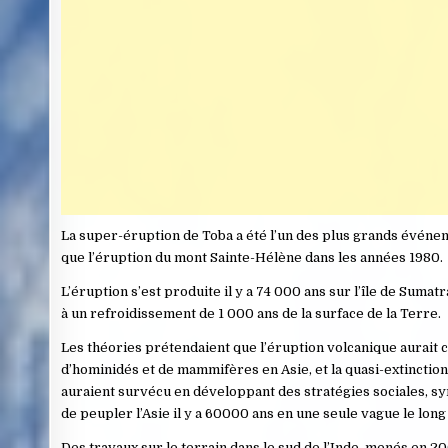
La super-éruption de Toba a été l’un des plus grands événem
que l’éruption du mont Sainte-Hélène dans les années 1980.
L’éruption s’est produite il y a 74 000 ans sur l’île de Sumat
à un refroidissement de 1 000 ans de la surface de la Terre.
Les théories prétendaient que l’éruption volcanique aurait
d’hominidés et de mammifères en Asie, et la quasi-extincti
auraient survécu en développant des stratégies sociales, s
de peupler l’Asie il y a 60000 ans en une seule vague le long d
Des travaux sur le terrain dans le sud de l’Inde, menés en 2