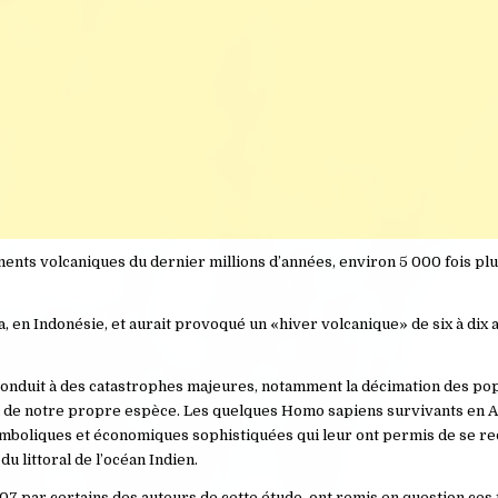
ents volcaniques du dernier millions d’années, environ 5 000 fois pl
ra, en Indonésie, et aurait provoqué un «hiver volcanique» de six à dix 
 conduit à des catastrophes majeures, notamment la décimation des po
on de notre propre espèce. Les quelques Homo sapiens survivants en 
ymboliques et économiques sophistiquées qui leur ont permis de se r
u littoral de l’océan Indien.
007 par certains des auteurs de cette étude, ont remis en question ces 