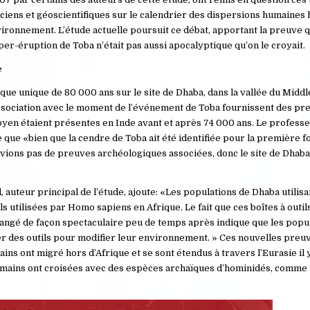
iens et géoscientifiques sur le calendrier des dispersions humaines 
environnement. L’étude actuelle poursuit ce débat, apportant la preuve
per-éruption de Toba n’était pas aussi apocalyptique qu’on le croyait.
e
que unique de 80 000 ans sur le site de Dhaba, dans la vallée du Middl
association avec le moment de l’événement de Toba fournissent des pr
moyen étaient présentes en Inde avant et après 74 000 ans. Le professe
 que «bien que la cendre de Toba ait été identifiée pour la première fo
’avions pas de preuves archéologiques associées, donc le site de Dhab
auteur principal de l’étude, ajoute: «Les populations de Dhaba utilisa
s utilisées par Homo sapiens en Afrique. Le fait que ces boîtes à outils
angé de façon spectaculaire peu de temps après indique que les popu
er des outils pour modifier leur environnement. » Ces nouvelles preu
ns ont migré hors d’Afrique et se sont étendus à travers l’Eurasie il 
umains ont croisées avec des espèces archaïques d’hominidés, comme 