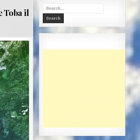
Search
 Toba il
for: