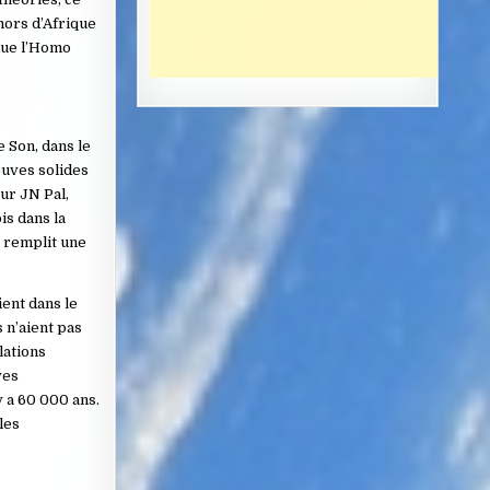
hors d’Afrique
 que l’Homo
e Son, dans le
euves solides
ur JN Pal,
is dans la
a remplit une
ient dans le
 n’aient pas
lations
ves
y a 60 000 ans.
les