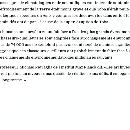
ssal, peu de climatologues et de scientifiques continuent de soutenir
efroidissement de la Terre était moins grave et que Toba n’était peut-
héologiques récentes en Asie, y compris les découvertes dans cette étu
hominidés ont disparu à cause de la super-éruption de Toba.
s humains ont survécu et ont fait face à l’un des plus grands événeme
e chasseurs-cueilleurs se sont adaptées face aux changements enviro
lus de 74 000 ans ne semblent pas avoir contribué de manière signific
gère que ces chasseurs-cueilleurs ont probablement dû faire face à 
ques changements environnementaux des millénaires suivants.
rofesseur Michael Petraglia de l’Institut Max Planck dit: «Les archive
t parfois un niveau remarquable de résilience aux défis, il est égale
 long terme. »