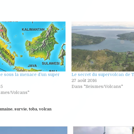
e sous la menace d’un super
Le secret du supervolcan de 
27 août 2016
05
Dans "Seismes/Volcans"
smes/Volcans"
humaine
,
survie
,
toba
,
volcan