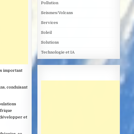
Pollution
Seismes/Volcans
Services
Soleil
Solutions
Technologie et IA
us important
ans, conduisant
pulations
Afrique
edévelopper et
théories, ce