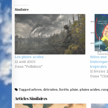
Similaire
Les pluies acides
Selon une 
12 août 2005
historique
Dans "Pollution"
tropicale
11 février
Dans "Cli
Tagged
arbres
,
détruites
,
forêts
,
pluie
,
pluies acides
,
rav
Articles Similaires