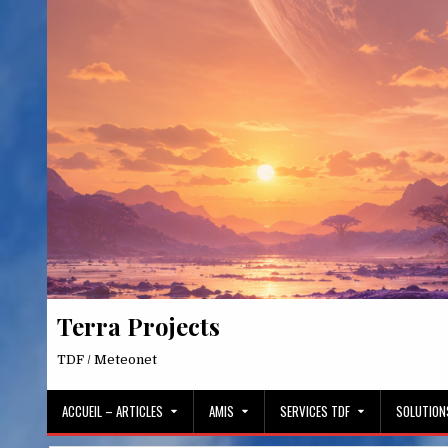
Skip
to
content
Terra Projects
TDF / Meteonet
ACCUEIL – ARTICLES
AMIS
SERVICES TDF
SOLUTION