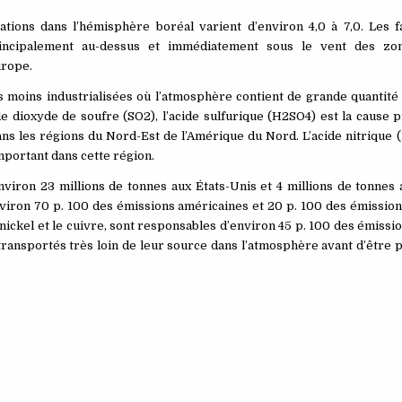
ions dans l’hémisphère boréal varient d’environ 4,0 à 7,0. Les fa
rincipalement au-dessus et immédiatement sous le vent des zo
urope.
 moins industrialisées où l’atmosphère contient de grande quantité
de dioxyde de soufre (SO2), l’acide sulfurique (H2SO4) est la cause p
ans les régions du Nord-Est de l’Amérique du Nord. L’acide nitrique
mportant dans cette région.
nviron 23 millions de tonnes aux États-Unis et 4 millions de tonnes
iron 70 p. 100 des émissions américaines et 20 p. 100 des émission
nickel et le cuivre, sont responsables d’environ 45 p. 100 des émissi
ransportés très loin de leur source dans l’atmosphère avant d’être 