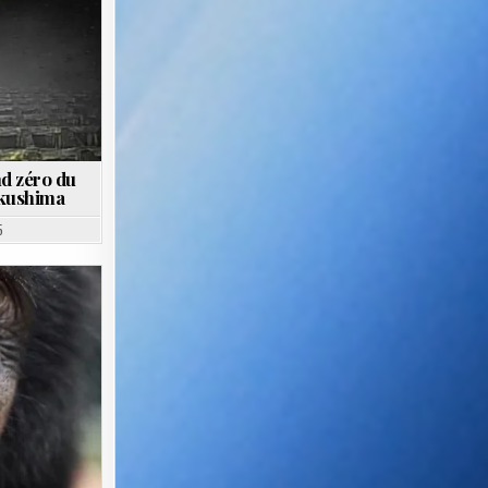
d zéro du
ukushima
5