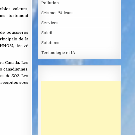
Pollution
ibles valeurs,
Seismes/Volcans
nes fortement
Services
 de poussières
Soleil
rincipale de la
Solutions
 (HNO3), dérivé
Technologie et IA
 au Canada. Les
s canadiennes.
ons de SO2. Les
précipités sous