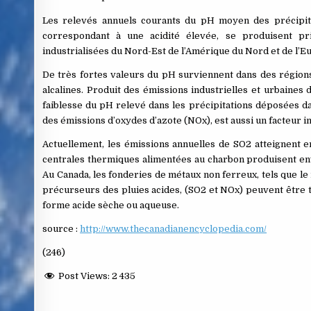
Les relevés annuels courants du pH moyen des précipitat
correspondant à une acidité élevée, se produisent p
industrialisées du Nord-Est de l’Amérique du Nord et de l’E
De très fortes valeurs du pH surviennent dans des régions
alcalines. Produit des émissions industrielles et urbaines 
faiblesse du pH relevé dans les précipitations déposées d
des émissions d’oxydes d’azote (NOx), est aussi un facteur i
Actuellement, les émissions annuelles de SO2 atteignent e
centrales thermiques alimentées au charbon produisent env
Au Canada, les fonderies de métaux non ferreux, tels que le 
précurseurs des pluies acides, (SO2 et NOx) peuvent être t
forme acide sèche ou aqueuse.
source :
http://www.thecanadianencyclopedia.com/
(246)
Post Views:
2 435