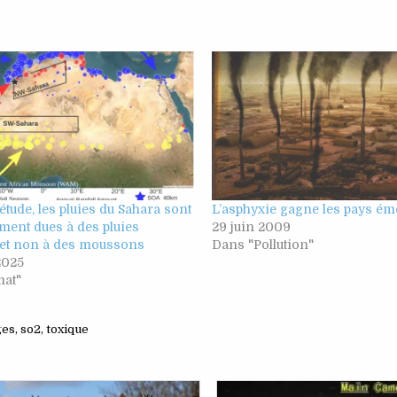
étude, les pluies du Sahara sont
L’asphyxie gagne les pays ém
ment dues à des pluies
29 juin 2009
s et non à des moussons
Dans "Pollution"
 2025
mat"
ges
,
so2
,
toxique