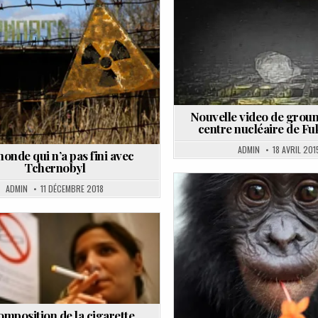
Posted
Posted
in
in
Nouvelle video de groun
centre nucléaire de F
ADMIN
18 AVRIL 201
onde qui n’a pas fini avec
Tchernobyl
ADMIN
11 DÉCEMBRE 2018
Posted
in
Posted
in
omposition de la cigarette