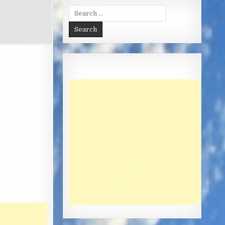
Search
for: