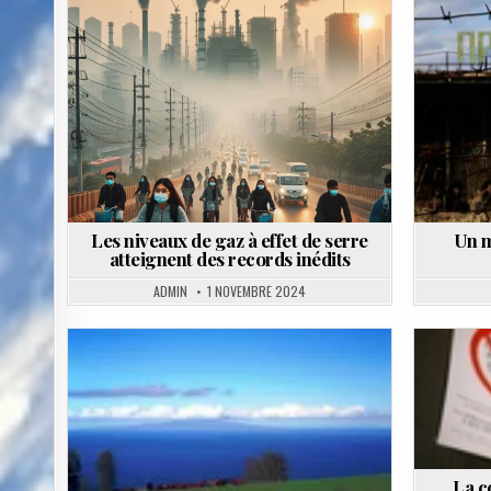
Posted
in
Les niveaux de gaz à effet de serre
Un m
atteignent des records inédits
ADMIN
1 NOVEMBRE 2024
Posted
in
La c