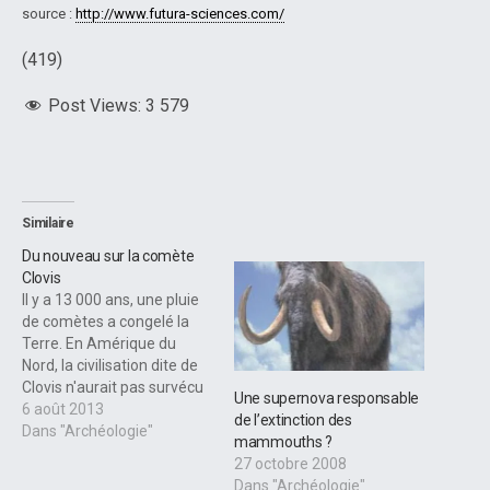
source :
http://www.futura-sciences.com/
(419)
Post Views:
3 579
Similaire
Du nouveau sur la comète
Clovis
Il y a 13 000 ans, une pluie
de comètes a congelé la
Terre. En Amérique du
Nord, la civilisation dite de
Clovis n'aurait pas survécu
Une supernova responsable
à ce cataclysme. C'est ainsi
6 août 2013
de l’extinction des
qu'en 2010, et en ces
Dans "Archéologie"
mammouths ?
termes que nous sortions
27 octobre 2008
un article sur la Terre du
Dans "Archéologie"