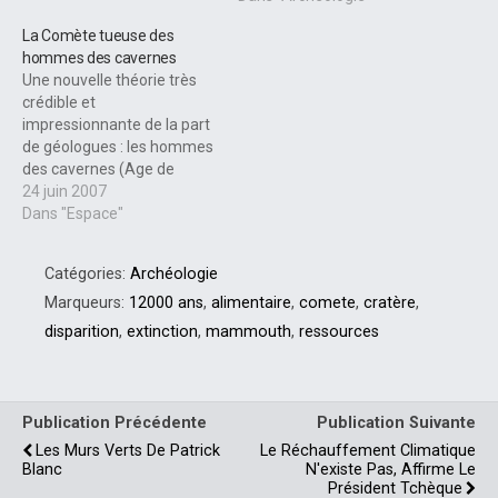
Futur. L'étude de la…
La Comète tueuse des
hommes des cavernes
Une nouvelle théorie très
crédible et
impressionnante de la part
de géologues : les hommes
des cavernes (Age de
pierre) auraient été
24 juin 2007
frappés par une énorme
Dans "Espace"
comète. Les dégâts sur la
planète auraient été
Catégories:
Archéologie
considérables à cette
époque. Pour certains
Marqueurs:
12000 ans
,
alimentaire
,
comete
,
cratère
,
chercheurs, on vient de
disparition
,
extinction
,
mammouth
,
ressources
comprendre qu'une
comète a explosé au…
Publication Précédente
Publication Suivante
Les Murs Verts De Patrick
Le Réchauffement Climatique
Blanc
N'existe Pas, Affirme Le
Président Tchèque