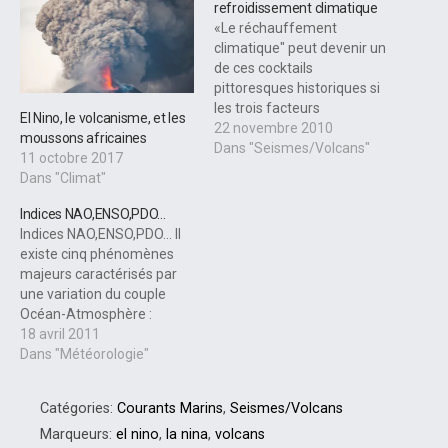
refroidissement climatique
«Le réchauffement
climatique" peut devenir un
de ces cocktails
pittoresques historiques si
les trois facteurs
El Nino, le volcanisme, et les
climatiques clés -
22 novembre 2010
moussons africaines
refroidissement de la
Dans "Seismes/Volcans"
11 octobre 2017
surface des températures
Dans "Climat"
du Pacifique du Nord, très
faible activité solaire et
Indices NAO,ENSO,PDO…
l'augmentation des
Indices NAO,ENSO,PDO... Il
éruptions volcaniques -
existe cinq phénomènes
convergent pour former
majeurs caractérisés par
une «tempête parfaite» de
une variation du couple
la chute des températures
Océan-Atmosphère :
de…
l’ENSO, la PDO, l’IOD, la NAO
18 avril 2011
et l’AO. Ils sont repartis sur
Dans "Météorologie"
toutes les mers du globe et
disposent chacun de deux
Catégories:
Courants Marins
,
Seismes/Volcans
phases, l’une dite « positive
», l’autre dite « négative ».
Marqueurs:
el nino
,
la nina
,
volcans