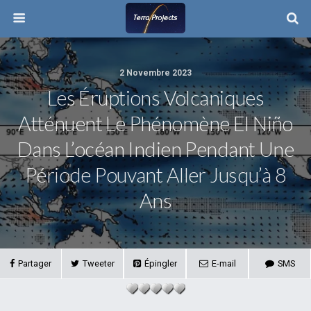
2 Novembre 2023
Les Éruptions Volcaniques
Atténuent Le Phénomène El Niño
Dans L’océan Indien Pendant Une
Période Pouvant Aller Jusqu’à 8
Ans
Partager
Tweeter
Épingler
E-mail
SMS