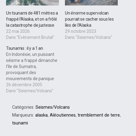
Un tsunami de 481 mètres a
Un énorme supervolcan
frappé l’Alaska, et on a frôlé
pourrait se cacher sous les
la catastrophe de justesse
îles de l’Alaska
22 mai 2026
29 octobre 2023
Dans "Evènement Brutal"
Dans "Seismes/Volcans"
Tsunamis : il y a 1 an
En Indonésie, un puissant
séisme a frappé dimanche
l'île de Sumatra,
provoquant des
mouvements de panique
dans la population et
26 décembre 2005
l'effondrement
Dans "Seismes/Volcans"
d'habitations. On ignore
pour le moment s'il y a des
Catégories:
Seismes/Volcans
victimes... Les autorités
n'ont pas encore chiffré la
Marqueurs:
alaska
,
Aléoutiennes
,
tremblement de terre
,
magnitude de la secousse
tsunami
qui serait, d'après l'Institut
géologique américain, de…