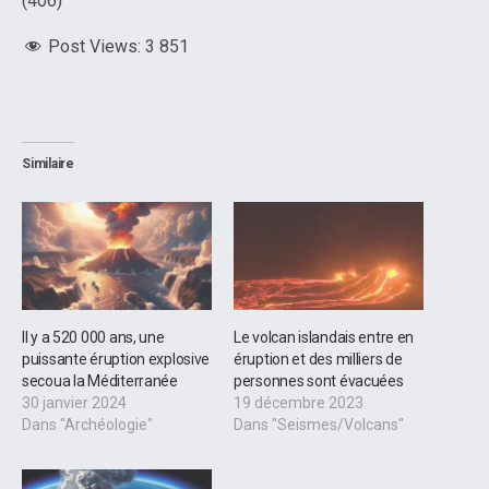
(406)
Post Views:
3 851
Similaire
Il y a 520 000 ans, une
Le volcan islandais entre en
puissante éruption explosive
éruption et des milliers de
secoua la Méditerranée
personnes sont évacuées
30 janvier 2024
19 décembre 2023
Dans "Archéologie"
Dans "Seismes/Volcans"