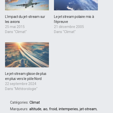
L’impact du jet-stream sur
Le jet stream polaire mis à
les avions
l’épreuve
25 mai 2015
21 décembre 2005
Dans "Climat"
Dans "Climat"
Le jet-stream glisse de plus
en plus vers le pôle Nord
22 septembre 2024
Dans "Météorologie"
Catégories:
Climat
Marqueurs:
altitude
,
ao
,
froid
,
intemperies
,
jet-stream
,