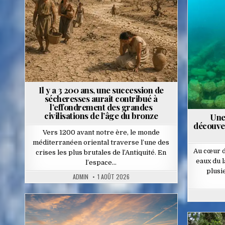
in
Poste
in
Il y a 3 200 ans, une succession de
sécheresses aurait contribué à
l’effondrement des grandes
civilisations de l’âge du bronze
Une
découver
Vers 1200 avant notre ère, le monde
méditerranéen oriental traverse l’une des
Au cœur d
crises les plus brutales de l’Antiquité. En
eaux du l
l’espace…
plusi
ADMIN
1 AOÛT 2026
Posted