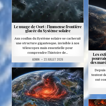
Pos
in
Le nuage de Oort : l’immense frontière
glacée du Système solaire
Aux confins du Système solaire se cacherait
une structure gigantesque, invisible à nos
télescopes mais essentielle pour
comprendre l’histoire de…
Les ext
pourrai
ADMIN
23 JUILLET 2026
des maré
Depuis 
tentent 
Posted
ont con
in