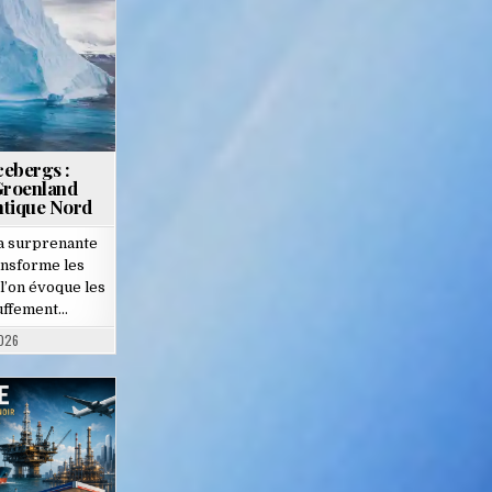
cebergs :
Groenland
ntique Nord
la surprenante
ansforme les
l’on évoque les
uffement…
2026