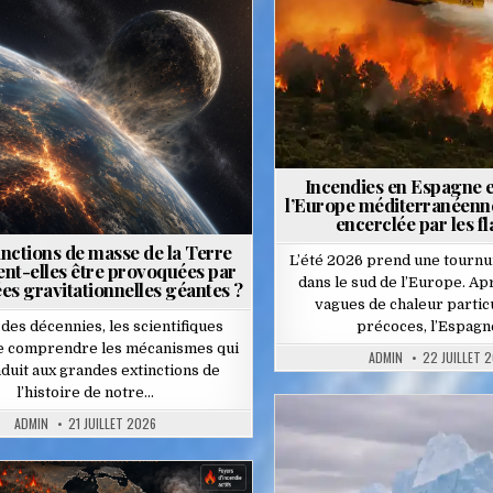
ted
Incendies en Espagne et 
l’Europe méditerranéenn
encerclée par les 
inctions de masse de la Terre
L’été 2026 prend une tourn
ent-elles être provoquées par
dans le sud de l’Europe. Ap
es gravitationnelles géantes ?
vagues de chaleur parti
des décennies, les scientifiques
précoces, l’Espagn
de comprendre les mécanismes qui
ADMIN
22 JUILLET 
duit aux grandes extinctions de
l’histoire de notre…
ADMIN
21 JUILLET 2026
Posted
in