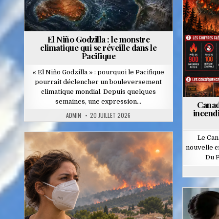
El Niño Godzilla : le monstre
climatique qui se réveille dans le
Pacifique
« El Niño Godzilla » : pourquoi le Pacifique
pourrait déclencher un bouleversement
climatique mondial. Depuis quelques
semaines, une expression…
Canad
incendi
ADMIN
20 JUILLET 2026
Le Can
nouvelle c
Posted
Du P
in