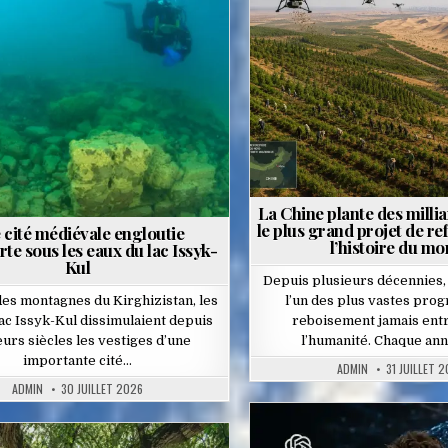
Posted
d
in
La Chine plante des millia
le plus grand projet de re
 cité médiévale engloutie
l’histoire du m
te sous les eaux du lac Issyk-
Kul
Depuis plusieurs décennies,
es montagnes du Kirghizistan, les
l’un des plus vastes pr
ac Issyk-Kul dissimulaient depuis
reboisement jamais ent
eurs siècles les vestiges d’une
l’humanité. Chaque an
importante cité…
ADMIN
31 JUILLET 
ADMIN
30 JUILLET 2026