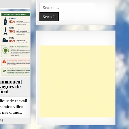
Search
for:
s manquent
 vagues de
fient
lieux de travail
randes villes
 pas d’une…
26