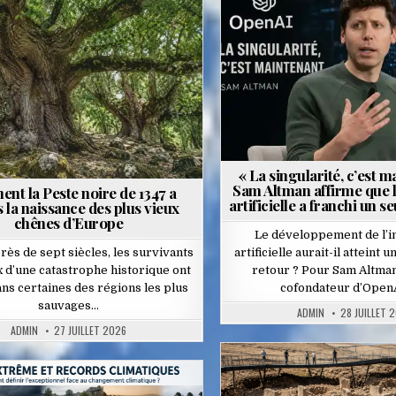
Posted
Posted
in
in
« La singularité, c’est m
Sam Altman affirme que l
nt la Peste noire de 1347 a
artificielle a franchi un s
 la naissance des plus vieux
chênes d’Europe
Le développement de l’in
rès de sept siècles, les survivants
artificielle aurait-il atteint 
x d’une catastrophe historique ont
retour ? Pour Sam Altman
ns certaines des régions les plus
cofondateur d’OpenA
sauvages…
ADMIN
28 JUILLET 
ADMIN
27 JUILLET 2026
Posted