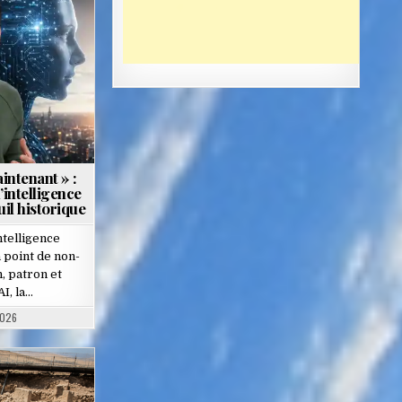
aintenant » :
’intelligence
euil historique
telligence
un point de non-
, patron et
I, la…
2026