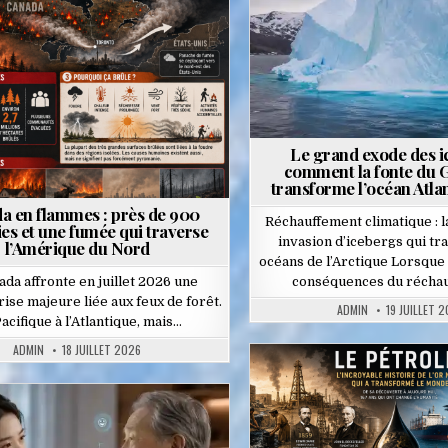
Posted
in
Le grand exode des i
comment la fonte du 
transforme l’océan Atla
a en flammes : près de 900
Réchauffement climatique : 
es et une fumée qui traverse
invasion d’icebergs qui tr
l’Amérique du Nord
océans de l’Arctique Lorsque 
ada affronte en juillet 2026 une
conséquences du récha
rise majeure liée aux feux de forêt.
ADMIN
19 JUILLET 
acifique à l’Atlantique, mais…
ADMIN
18 JUILLET 2026
Posted
in
Posted