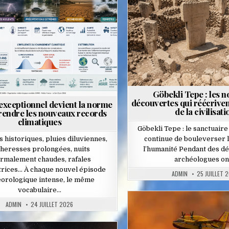
osted
in
Göbekli Tepe : les n
découvertes qui réécriven
exceptionnel devient la norme
de la civilisati
rendre les nouveaux records
climatiques
Göbekli Tepe : le sanctuaire
s historiques, pluies diluviennes,
continue de bouleverser l
heresses prolongées, nuits
l’humanité Pendant des dé
rmalement chaudes, rafales
archéologues on
trices… À chaque nouvel épisode
ADMIN
25 JUILLET 
orologique intense, le même
vocabulaire…
ADMIN
24 JUILLET 2026
Posted
in