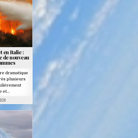
en Italie :
e de nouveau
flammes
ure dramatique
rès plusieurs
culièrement
e et…
2026