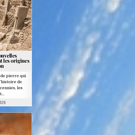
ouvelles
t les origines
on
 de pierre qui
’histoire de
cennies, les
t…
2026