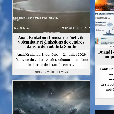
P
in
Anak Krakatau : hausse de l’activité
volcanique et émissions de cendres
dans le détroit de la Sonde
Quand l’
Anak Krakatau, Indonésie — 24 juillet 2026
: comp
L’activité du volcan Anak Krakatau, situé dans
le détroit de la Sonde entre…
Canicule
ADMIN
25 JUILLET 2026
séc
ano
destruc
mété
Posted
in