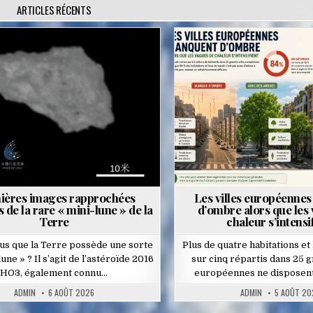
ARTICLES RÉCENTS
Posted
Posted
in
in
ières images rapprochées
Les villes européenne
 de la rare « mini-lune » de la
d’ombre alors que les
Terre
chaleur s’intensi
us que la Terre possède une sorte
Plus de quatre habitations et 
une » ? Il s’agit de l’astéroïde 2016
sur cinq répartis dans 25 g
HO3, également connu…
européennes ne disposent
ADMIN
6 AOÛT 2026
ADMIN
5 AOÛT 20