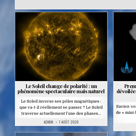
Posted
in
Le Soleil change de polarité : un
Prem
phénomène spectaculaire mais naturel
dévoilées
Le Soleil inverse ses pôles magnétiques :
Saviez-vo
que va-t-il réellement se passer ? Le Soleil
de « mini-l
traverse actuellement l’une des phases…
ADMIN
7 AOÛT 2026