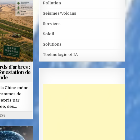
Pollution
Seismes/Volcans
Services
Soleil
Solutions
Technologie et IA
rds d’arbres :
forestation de
onde
 la Chine mène
ogrammes de
repris par
née, des…
2026