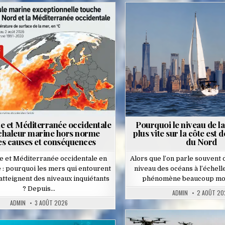
Posted
Posted
in
in
ue et Méditerranée occidentale
Pourquoi le niveau de l
 chaleur marine hors norme
plus vite sur la côte est 
es causes et conséquences
du Nord
ue et Méditerranée occidentale en
Alors que l’on parle souvent 
 : pourquoi les mers qui entourent
niveau des océans à l’échell
 atteignent des niveaux inquiétants
phénomène beaucoup mo
? Depuis…
ADMIN
2 AOÛT 20
ADMIN
3 AOÛT 2026