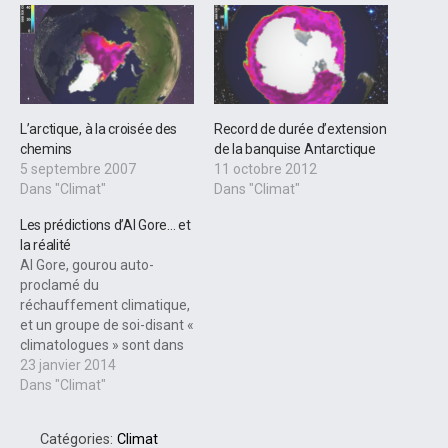
L’arctique, à la croisée des
Record de durée d’extension
chemins
de la banquise Antarctique
5 septembre 2007
11 octobre 2012
Dans "Climat"
Dans "Climat"
Les prédictions d’Al Gore… et
la réalité
Al Gore, gourou auto-
proclamé du
réchauffement climatique,
et un groupe de soi-disant «
climatologues » sont dans
le pétrin, et pas qu’un peu !
23 janvier 2014
En 2007, 2008 et 2009,
Dans "Climat"
Gore prévenait
publiquement, très
Catégories:
Climat
hystériquement, qu’« il n’y