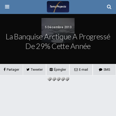
5 Décembre 2013
La Banquise Arctique A Progressé
De 29% Cette Année
Partager
Tweeter
Épingler
E-mail
SMS