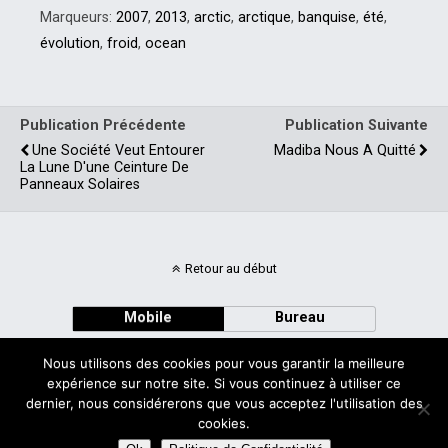
aurait plus de glace » au
Marqueurs:
2007
,
2013
,
arctic
,
arctique
,
banquise
,
été
,
pôle Nord d’ici 2013 environ
évolution
,
froid
,
ocean
en raison…
Publication Précédente
Publication Suivante
Une Société Veut Entourer
Madiba Nous A Quitté
La Lune D'une Ceinture De
Panneaux Solaires
Retour au début
Mobile
Bureau
Nous utilisons des cookies pour vous garantir la meilleure
expérience sur notre site. Si vous continuez à utiliser ce
dernier, nous considérerons que vous acceptez l'utilisation des
cookies.
Avec
WPtouch Mobile Suite for WordPress