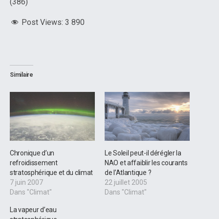
(386)
Post Views:
3 890
Similaire
Chronique d’un
Le Soleil peut-il dérégler la
refroidissement
NAO et affaiblir les courants
stratosphérique et du climat
de l’Atlantique ?
7 juin 2007
22 juillet 2005
Dans "Climat"
Dans "Climat"
La vapeur d’eau