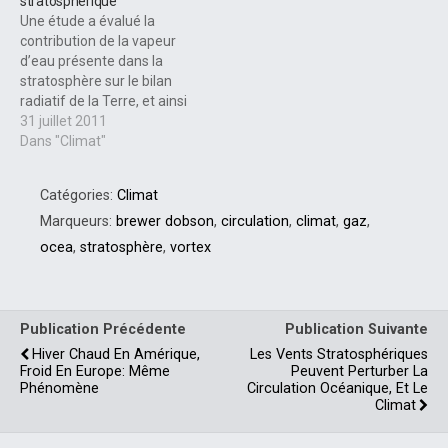
stratosphérique
Une étude a évalué la
contribution de la vapeur
d’eau présente dans la
stratosphère sur le bilan
radiatif de la Terre, et ainsi
l’amplitude de son impact
31 juillet 2011
sur le réchauffement
Dans "Climat"
planétaire. Au cours de la
période 2000-2009, l’eau
Catégories:
Climat
stratosphérique aurait
ralenti le taux
Marqueurs:
brewer dobson
,
circulation
,
climat
,
gaz
,
d’augmentation de la
ocea
,
stratosphère
,
vortex
température planétaire de
25%.…
Publication Précédente
Publication Suivante
Hiver Chaud En Amérique,
Les Vents Stratosphériques
Froid En Europe: Même
Peuvent Perturber La
Phénomène
Circulation Océanique, Et Le
Climat