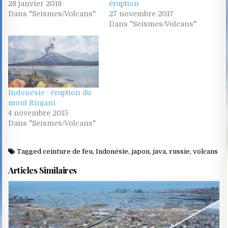
28 janvier 2018
éruption
Dans "Seismes/Volcans"
27 novembre 2017
Dans "Seismes/Volcans"
Indonésie : éruption du
mont Rinjani
4 novembre 2015
Dans "Seismes/Volcans"
Tagged
ceinture de feu
,
Indonésie
,
japon
,
java
,
russie
,
volcans
Articles Similaires
Posted
in