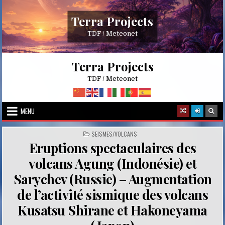
Skip
to
Terra Projects
content
TDF / Meteonet
Terra Projects
TDF / Meteonet
MENU
POSTED
SEISMES/VOLCANS
IN
Eruptions spectaculaires des
volcans Agung (Indonésie) et
Sarychev (Russie) – Augmentation
de l’activité sismique des volcans
Kusatsu Shirane et Hakoneyama