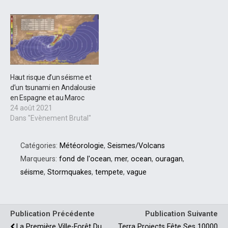
Haut risque d’un séisme et
d’un tsunami en Andalousie
en Espagne et au Maroc
24 août 2021
Dans "Evènement Brutal"
Catégories:
Météorologie
,
Seismes/Volcans
Marqueurs:
fond de l'ocean
,
mer
,
ocean
,
ouragan
,
séisme
,
Stormquakes
,
tempete
,
vague
Publication Précédente
Publication Suivante
La Première Ville-Forêt Du
Terra Projects Fête Ses 10000