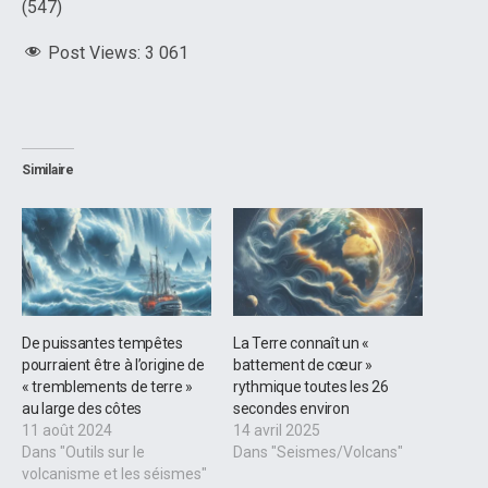
(547)
Post Views:
3 061
Similaire
De puissantes tempêtes
La Terre connaît un «
pourraient être à l’origine de
battement de cœur »
« tremblements de terre »
rythmique toutes les 26
au large des côtes
secondes environ
11 août 2024
14 avril 2025
Dans "Outils sur le
Dans "Seismes/Volcans"
volcanisme et les séismes"