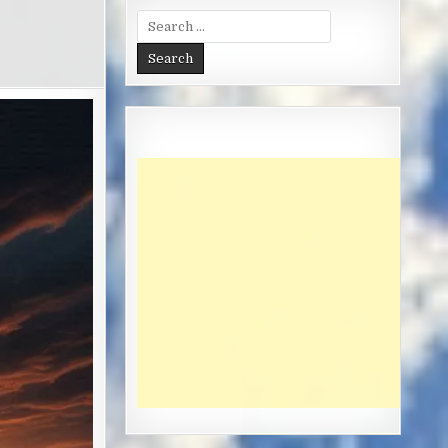
Search
for: