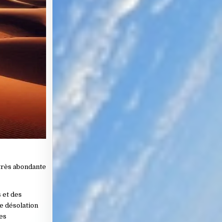
 très abondante
 et des
e désolation
ces