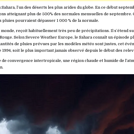
ahara, l’un des déserts les plus arides du globe. En ce début septem
tations atteignant plus de 500% des normales mensuelles de septembre
es pluies pourraient dépasser 1 000 % de la normale.
 monde, reçoit habituellement très peu de précipitations. Il s’étend su
er Rouge. Selon Severe Weather Europe, le Sahara connaît un épisode p
quantités de pluies prévues par les modèles météo sont justes, cet év
e 1994, soit le plus important jamais observé depuis le début des relev
e de convergence intertropicale, une région chaude et humide de l’at
n.