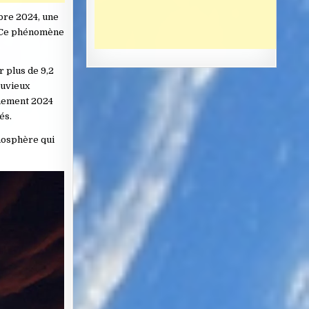
bre 2024, une
. Ce phénomène
r plus de 9,2
luvieux
énement 2024
és.
mosphère qui