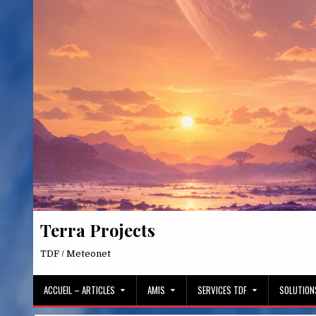
Skip
to
content
Terra Projects
TDF / Meteonet
ACCUEIL – ARTICLES
AMIS
SERVICES TDF
SOLUTION