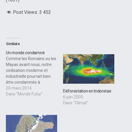
Post Views:
3 452
Similaire
Un monde condamné
Comme les Romains ou les
Mayas avant nous, notre
civilisation moderne et
industrielle pourrait bien
être condamnée à
disparaître. C’est ce
20 mars 2014
Déforestation en Indonésie
qu’assure une étude du
Dans "Monde Futur"
6 juin 2005
Centre de vols spatiaux
Dans "Climat"
Goddard de la Nasa,
rapportée par The
Guardian. Ce n’est pas la
première fois que l’on
prédit la fin du monde.…