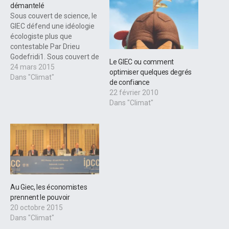
démantelé
Sous couvert de science, le
GIEC défend une idéologie
écologiste plus que
contestable Par Drieu
Godefridi1. Sous couvert de
Le GIEC ou comment
science, le dernier rapport
24 mars 2015
optimiser quelques degrés
du GIEC (« AR5 ») diffuse la
Dans "Climat"
de confiance
version la plus échevelée
22 février 2010
de l’idéologie écologiste
Dans "Climat"
(décroissance,
égalitarisme, deep
ecology). Le problème
réside dans la structure
même de l’organisation…
Au Giec, les économistes
prennent le pouvoir
20 octobre 2015
Dans "Climat"