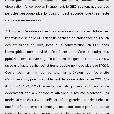
observation n’a corroboré. Étrangement, le GIEC soutient que sur des
périodes beaucoup plus longues on peut accorder une «très haute
confiance aux modèles».
7. L’impact d’un doublement des émissions de CO2 est totalement
imprévisible Selon le GIEC dans un scénario de croissance de 1% l’an
des émissions de CO2, lorsque la concentration en CO2 dans
l’atmosphère aura doublé, c’est-à-dire lorsqu’elle atteindra 800
ppm(2), la température augmentera dans une gamme de 1,0°C à 2,5°C
(avec une haute confiance) et très probablement pas plus que 3°C(3).
Quelle est, en fin de compte, la prévision de fourchette
d’augmentation, pour un doublement de la concentration en CO2 : 1,5-
4,5° C ou 1,0°C-2,5° C ? Intervient ici un distinguo subtil qu’on n’explique
évidemment pas aux décideurs auxquels le résumé s’adresse. Les
modélisateurs du GIEC considèrent qu’une grande partie de la chaleur
due à l’effet de serre est emmagasinée dans l’océan profond, et que
celle-ci demeurera captive pendant plusieurs siècles voire plus d’un