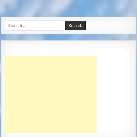
Search
for: