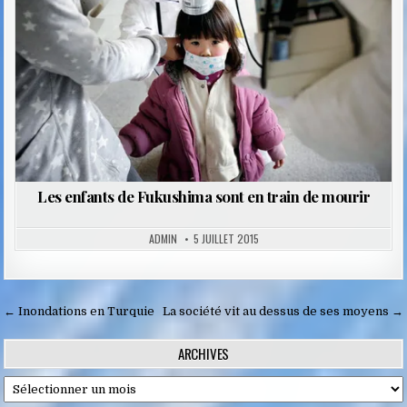
in
Les enfants de Fukushima sont en train de mourir
ADMIN
5 JUILLET 2015
Navigation
← Inondations en Turquie
La société vit au dessus de ses moyens →
de
ARCHIVES
l’article
Archives