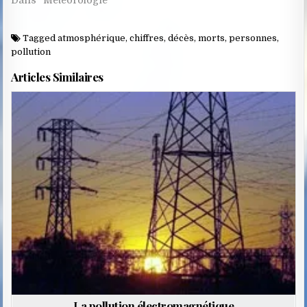
Tagged
atmosphérique
,
chiffres
,
décès
,
morts
,
personnes
,
pollution
Articles Similaires
Posted
in
La pollution électromagnétique