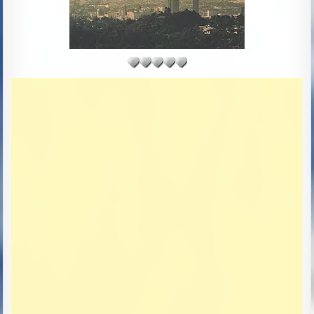
T
E
: