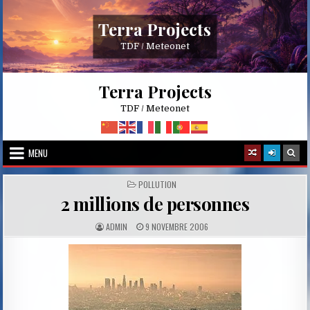
Skip
to
Terra Projects
content
TDF / Meteonet
Terra Projects
TDF / Meteonet
MENU
POSTED
POLLUTION
IN
2 millions de personnes
A
P
ADMIN
9 NOVEMBRE 2006
U
U
T
B
H
L
O
I
R
S
:
H
E
D
D
A