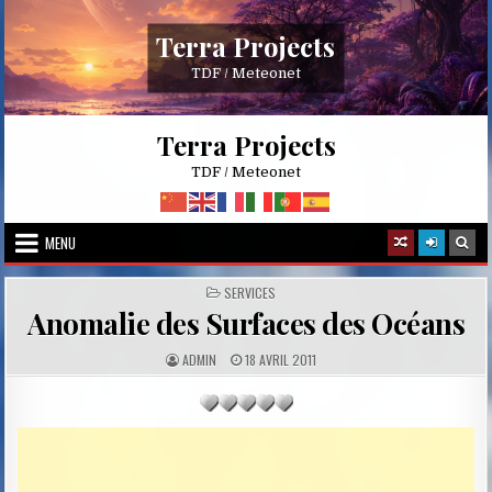
Skip
to
Terra Projects
content
TDF / Meteonet
Terra Projects
TDF / Meteonet
MENU
POSTED
SERVICES
IN
Anomalie des Surfaces des Océans
A
P
ADMIN
18 AVRIL 2011
U
U
T
B
H
L
O
I
R
S
:
H
E
D
D
A