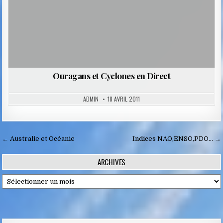
Ouragans et Cyclones en Direct
ADMIN
18 AVRIL 2011
Navigation
← Australie et Océanie
Indices NAO,ENSO,PDO… →
de
ARCHIVES
l’article
Archives