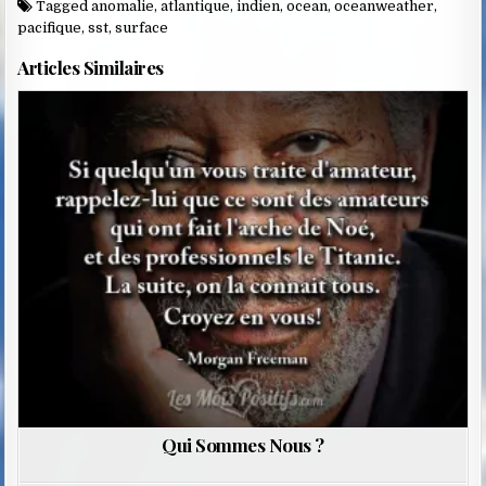
Tagged
anomalie
,
atlantique
,
indien
,
ocean
,
oceanweather
,
pacifique
,
sst
,
surface
Articles Similaires
Posted
in
Qui Sommes Nous ?