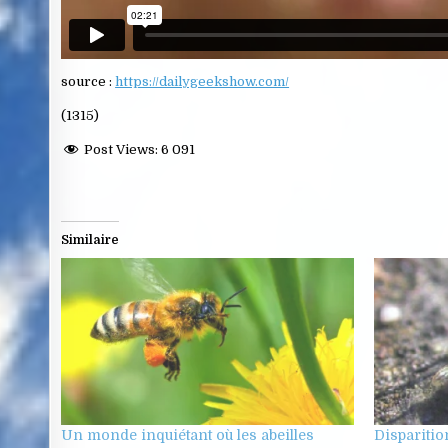
source :
https://dailygeekshow.com/
(1315)
Post Views:
6 091
Similaire
Un monde inquiétant où les abeilles
Disparition