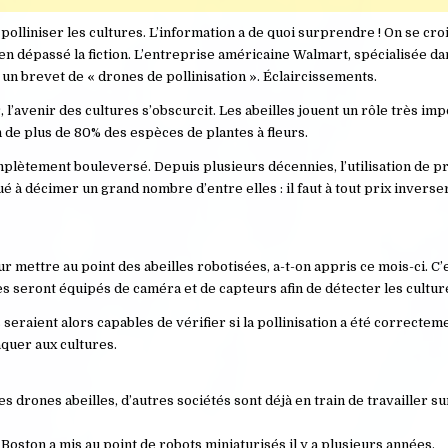
lliniser les cultures. L’information a de quoi surprendre ! On se croi
bien dépassé la fiction. L’entreprise américaine Walmart, spécialisée da
un brevet de « drones de pollinisation ». Éclaircissements.
, l’avenir des cultures s’obscurcit. Les abeilles jouent un rôle très imp
ion de plus de 80% des espèces de plantes à fleurs.
omplètement bouleversé. Depuis plusieurs décennies, l’utilisation de p
ué à décimer un grand nombre d’entre elles : il faut à tout prix inverse
r mettre au point des abeilles robotisées, a-t-on appris ce mois-ci. C’
es seront équipés de caméra et de capteurs afin de détecter les cultur
 seraient alors capables de vérifier si la pollinisation a été correctem
aquer aux cultures.
ces drones abeilles, d’autres sociétés sont déjà en train de travailler s
Boston a mis au point de robots miniaturisés il y a plusieurs années.