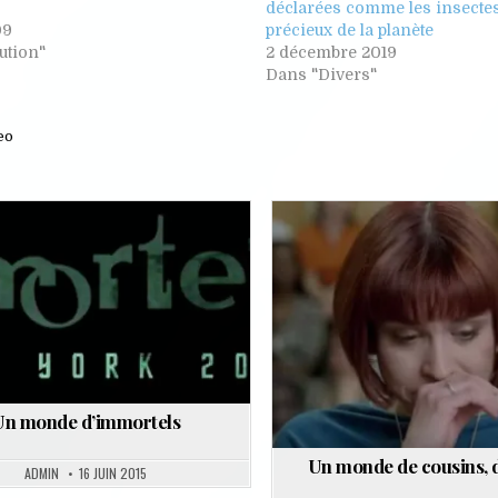
déclarées comme les insectes
09
précieux de la planète
ution"
2 décembre 2019
Dans "Divers"
eo
d
Posted
in
Un monde d’immortels
Un monde de cousins, d
ADMIN
16 JUIN 2015