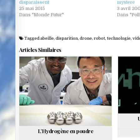
disparaissent
mystere
25 mai 2015
3 avril 20
Dans "Monde Futur"
Dans "Poll
Tagged
abeille
,
disparition
,
drone
,
robot
,
technologie
,
vid
Articles Similaires
Posted
Poste
in
in
L’Hydrogène en poudre