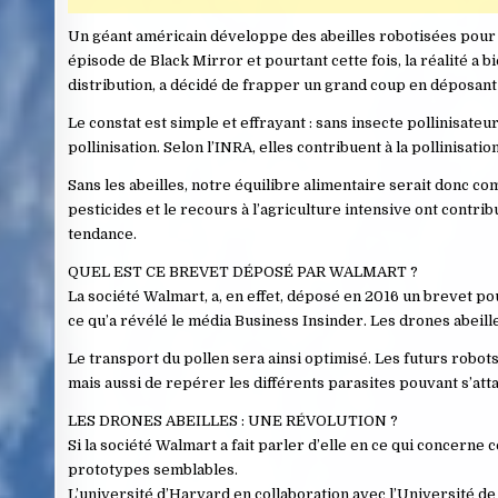
Un géant américain développe des abeilles robotisées pour po
épisode de Black Mirror et pourtant cette fois, la réalité a 
distribution, a décidé de frapper un grand coup en déposant 
Le constat est simple et effrayant : sans insecte pollinisateur
pollinisation. Selon l’INRA, elles contribuent à la pollinisat
Sans les abeilles, notre équilibre alimentaire serait donc c
pesticides et le recours à l’agriculture intensive ont contrib
tendance.
QUEL EST CE BREVET DÉPOSÉ PAR WALMART ?
La société Walmart, a, en effet, déposé en 2016 un brevet pou
ce qu’a révélé le média Business Insinder. Les drones abeill
Le transport du pollen sera ainsi optimisé. Les futurs robots
mais aussi de repérer les différents parasites pouvant s’att
LES DRONES ABEILLES : UNE RÉVOLUTION ?
Si la société Walmart a fait parler d’elle en ce qui concerne 
prototypes semblables.
L’université d’Harvard en collaboration avec l’Université de 