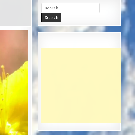
Search
for: