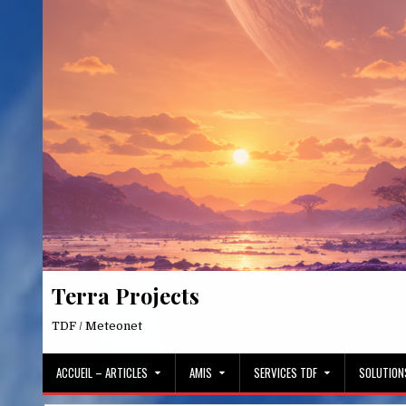
Skip
to
content
Terra Projects
TDF / Meteonet
ACCUEIL – ARTICLES
AMIS
SERVICES TDF
SOLUTION