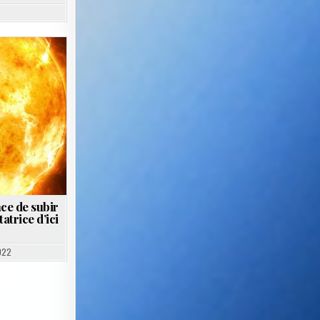
ce de subir
atrice d’ici
022