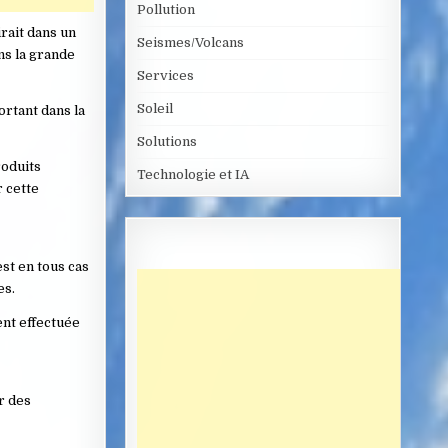
Pollution
rait dans un
Seismes/Volcans
ns la grande
Services
Soleil
ortant dans la
Solutions
roduits
Technologie et IA
r cette
est en tous cas
es.
ent effectuée
ur des