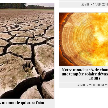
ADMIN
17 JUIN 2016
Posted
in
Posted
in
Notre monde a 1% de chan
une tempête solaire dévast
10 ans
ADMIN
28 OCTOBRE 2
s un monde qui aura faim