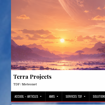
Skip
to
content
Terra Projects
TDF / Meteonet
ACCUEIL – ARTICLES
AMIS
SERVICES TDF
SOLUTION