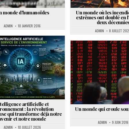
n monde d’humanoïdes
Un monde où les incendie
extrêmes ont doublé en l
deux décennie
ADMIN
10 JANVIER 2016
ADMIN
8 JUILLET 20
Posted
in
telligence artificielle et
ronnement : la révolution
Un monde qui croule sous
use qui transforme déjà notre
avenir et notre monde
ADMIN
9 JUIN 2016
ADMIN
10 JUILLET 2026