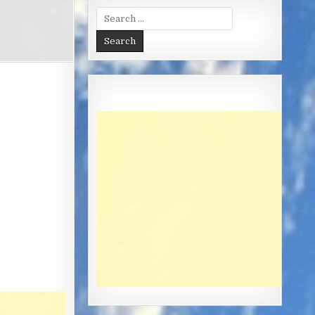
Search
for: