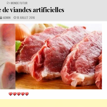
POSTED
MONDE FUTUR
IN
de viandes artificielles
A
P
ADMIN
18 JUILLET 2016
U
U
T
B
H
L
O
I
R
S
:
H
E
D
D
A
T
E
: