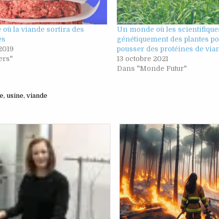
où la viande sortira des
Un monde où les scientifique
es
génétiquement des plantes po
 2019
pousser des protéines de via
ers"
13 octobre 2021
Dans "Monde Futur"
e
,
usine
,
viande
Posted
Posted
in
in