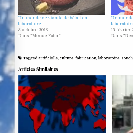
Un monde de viande de bétail en
Un monde 
laboratoire
laboratoir
8 octobre 2013
15 février
Dans "Monde Futur"
Dans "Div
Tagged
artificielle
,
culture
,
fabrication
,
laboratoire
,
souch
Articles Similaires
Posted
in