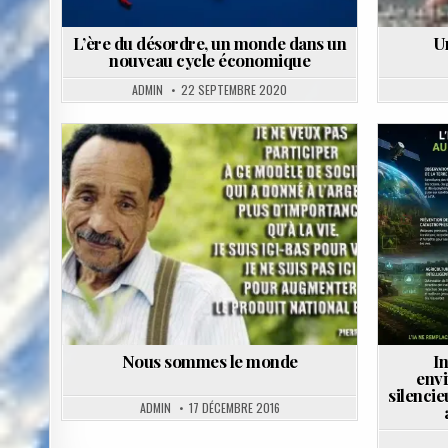
L’ère du désordre, un monde dans un
U
nouveau cycle économique
ADMIN
22 SEPTEMBRE 2020
Posted
Posted
in
in
Nous sommes le monde
In
envi
silencie
ADMIN
17 DÉCEMBRE 2016