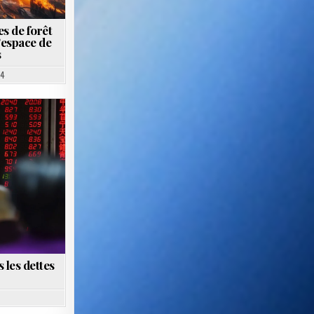
s de forêt
’espace de
s
24
 les dettes