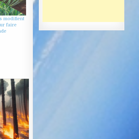
s modifient
ur faire
nde