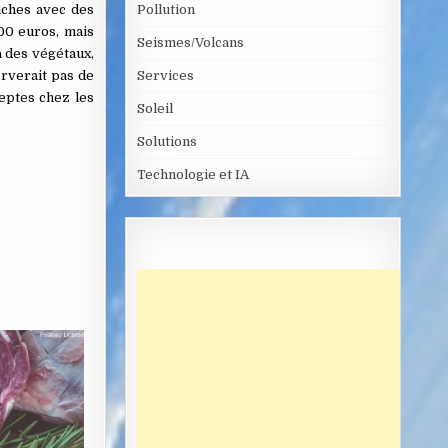
uches avec des
Pollution
000 euros, mais
Seismes/Volcans
a des végétaux,
erverait pas de
Services
deptes chez les
Soleil
Solutions
Technologie et IA